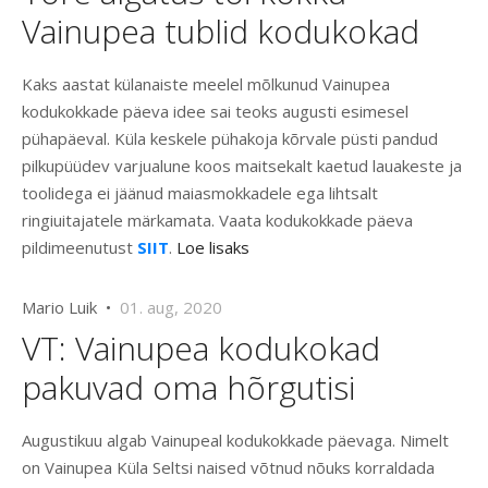
Vainupea tublid kodukokad
Kaks aastat külanaiste meelel mõlkunud Vainupea
kodukokkade päeva idee sai teoks augusti esimesel
pühapäeval. Küla keskele pühakoja kõrvale püsti pandud
pilkupüüdev varjualune koos maitsekalt kaetud lauakeste ja
toolidega ei jäänud maiasmokkadele ega lihtsalt
ringiuitajatele märkamata. Vaata kodukokkade päeva
pildimeenutust
SIIT
.
Loe lisaks
Mario Luik •
01. aug, 2020
VT: Vainupea kodukokad
pakuvad oma hõrgutisi
Augustikuu algab Vainupeal kodukokkade päevaga. Nimelt
on Vainupea Küla Seltsi naised võtnud nõuks korraldada