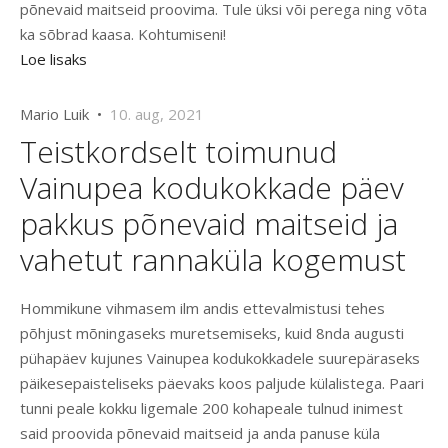
põnevaid maitseid proovima. Tule üksi või perega ning võta
ka sõbrad kaasa. Kohtumiseni!
Loe lisaks
Mario Luik •
10. aug, 2021
Teistkordselt toimunud
Vainupea kodukokkade päev
pakkus põnevaid maitseid ja
vahetut rannaküla kogemust
Hommikune vihmasem ilm andis ettevalmistusi tehes
põhjust mõningaseks muretsemiseks, kuid 8nda augusti
pühapäev kujunes Vainupea kodukokkadele suurepäraseks
päikesepaisteliseks päevaks koos paljude külalistega. Paari
tunni peale kokku ligemale 200 kohapeale tulnud inimest
said proovida põnevaid maitseid ja anda panuse küla