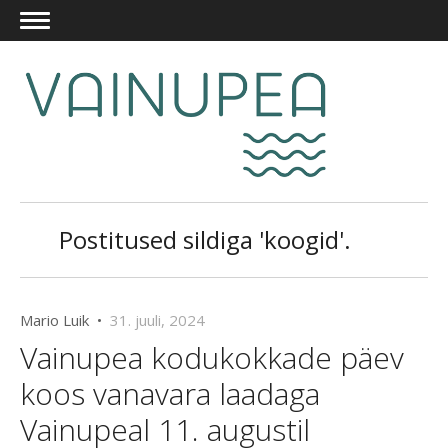
Postitused sildiga 'koogid'.
Mario Luik •
31. juuli, 2024
Vainupea kodukokkade päev
koos vanavara laadaga
Vainupeal 11. augustil