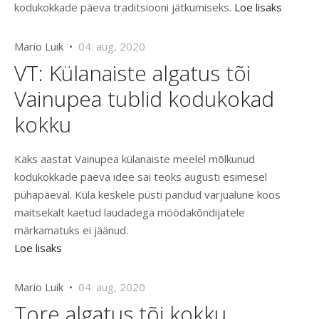
kodukokkade päeva traditsiooni jätkumiseks.
Loe lisaks
Mario Luik •
04. aug, 2020
VT: Külanaiste algatus tõi
Vainupea tublid kodukokad
kokku
Kaks aastat Vainupea külanaiste meelel mõlkunud
kodukokkade päeva idee sai teoks augusti esimesel
pühapäeval. Küla keskele püsti pandud varjualune koos
maitsekalt kaetud laudadega möödakõndijatele
märkamatuks ei jäänud.
Loe lisaks
Mario Luik •
04. aug, 2020
Tore algatus tõi kokku