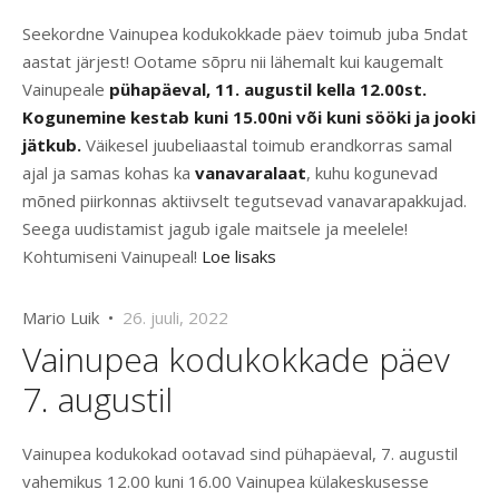
Seekordne Vainupea kodukokkade päev toimub juba 5ndat
aastat järjest! Ootame sõpru nii lähemalt kui kaugemalt
Vainupeale
pühapäeval, 11. augustil kella 12.00st.
Kogunemine kestab kuni 15.00ni või kuni sööki ja jooki
jätkub.
Väikesel juubeliaastal toimub erandkorras samal
ajal ja samas kohas ka
vanavaralaat
, kuhu kogunevad
mõned piirkonnas aktiivselt tegutsevad vanavarapakkujad.
Seega uudistamist jagub igale maitsele ja meelele!
Kohtumiseni Vainupeal!
Loe lisaks
Mario Luik •
26. juuli, 2022
Vainupea kodukokkade päev
7. augustil
Vainupea kodukokad ootavad sind pühapäeval, 7. augustil
vahemikus 12.00 kuni 16.00 Vainupea külakeskusesse