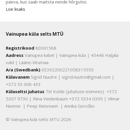
päeva, kus saab maitsta nende hõrgutisi.
Loe lisaks
Vainupea küla selts MTÜ
Registrikood
80361568
Aadress
Vainupea kabel | Vainupea küla | 45446 Haljala
vald | Lääne-Virumaa
A/a (Swedbank)
EE392200221058315555
Külavanem
Sigrid Nuutre | sigrid.nuutre@gmail.com |
+372 53 006 433
Külaseltsi juhatus
Tiit Kolde (juhatuse esimees) +372
5307 9730 | Riina Veidenbaum +372 5334 0309 | Vilmar
Neeme | Peep Reismann | Annika Goroško
© Vainupea küla selts MTÜ 2026