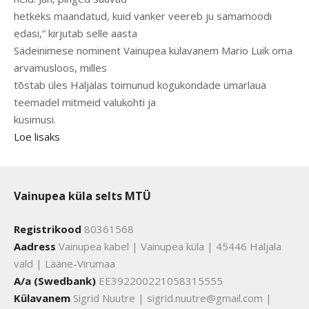
hetkeks maandatud, kuid vanker veereb ju samamoodi
edasi,“ kirjutab selle aasta
Sädeinimese nominent Vainupea külavanem Mario Luik oma
arvamusloos, milles
tõstab üles Haljalas toimunud kogukondade ümarlaua
teemadel mitmeid valukohti ja
küsimusi.
Loe lisaks
Vainupea küla selts MTÜ
Registrikood
80361568
Aadress
Vainupea kabel | Vainupea küla | 45446 Haljala
vald | Lääne-Virumaa
A/a (Swedbank)
EE392200221058315555
Külavanem
Sigrid Nuutre | sigrid.nuutre@gmail.com |