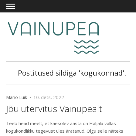
Postitused sildiga 'kogukonnad'.
Mario Luik •
10. dets, 2022
Jõulutervitus Vainupealt
Teeb head meelt, et käesolev aasta on Haljala vallas
kogukondlikku tegevust üles äratanud. Olgu selle näiteks