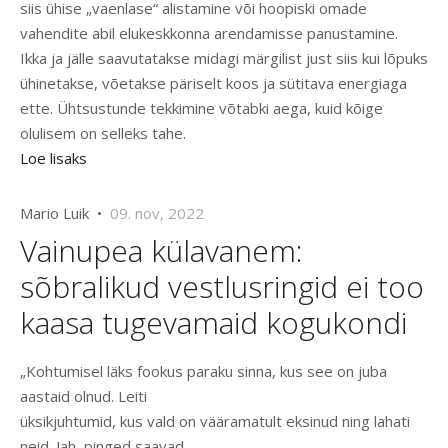
siis ühise „vaenlase“ alistamine või hoopiski omade
vahendite abil elukeskkonna arendamisse panustamine.
Ikka ja jälle saavutatakse midagi märgilist just siis kui lõpuks
ühinetakse, võetakse päriselt koos ja sütitava energiaga
ette. Ühtsustunde tekkimine võtabki aega, kuid kõige
olulisem on selleks tahe.
Loe lisaks
Mario Luik •
09. nov, 2022
Vainupea külavanem:
sõbralikud vestlusringid ei too
kaasa tugevamaid kogukondi
„Kohtumisel läks fookus paraku sinna, kus see on juba
aastaid olnud. Leiti
üksikjuhtumid, kus vald on vääramatult eksinud ning lahati
neid. Jah, pinged saavad