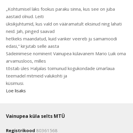
„Kohtumisel läks fookus paraku sinna, kus see on juba
aastaid olnud. Leiti
üksikjuhtumid, kus vald on vääramatult eksinud ning lahati
neid. Jah, pinged saavad
hetkeks maandatud, kuid vanker veereb ju samamoodi
edasi,“ kirjutab selle aasta
Sädeinimese nominent Vainupea külavanem Mario Luik oma
arvamusloos, milles
tõstab üles Haljalas toimunud kogukondade ümarlaua
teemadel mitmeid valukohti ja
küsimusi.
Loe lisaks
Vainupea küla selts MTÜ
Registrikood
80361568