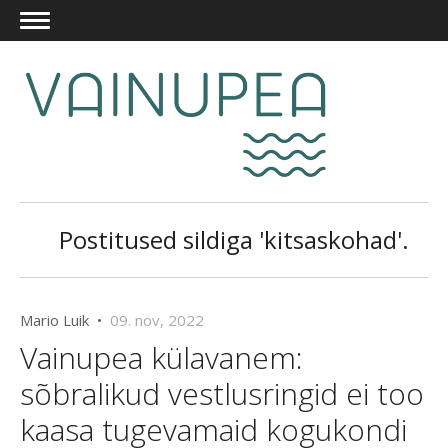
Postitused sildiga 'kitsaskohad'.
Mario Luik •
09. nov, 2022
Vainupea külavanem:
sõbralikud vestlusringid ei too
kaasa tugevamaid kogukondi