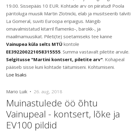
19.00. Sissepääs 10 EUR. Kohtade arv on piiratud! Poola
päritoluga muusik Martin Zlotnicki, elab ja musitseerib talviti
La Gomeral, suviti Euroopa eripaigus. Mängib
omavalmistatud kitarril flamenko-, barokk-, ja
maailmamuusikat. Pileti(te) soetamiseks tee kanne
Vainupea küla selts MTÜ
kontole
EE392200221058315555
. Summa vastavalt piletite arvule.
Selgitusse "Martini kontsert, piletite arv"
. Kohapeal
pääseb sisse kuni kohtade täitumiseni. Kohtumiseni.
Loe lisaks
Mario Luik •
26. aug, 2018
Muinastulede öö õhtu
Vainupeal - kontsert, lõke ja
EV100 pildid