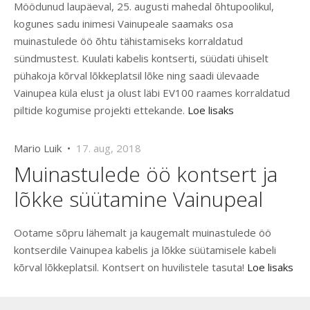
Möödunud laupäeval, 25. augusti mahedal õhtupoolikul,
kogunes sadu inimesi Vainupeale saamaks osa
muinastulede öö õhtu tähistamiseks korraldatud
sündmustest. Kuulati kabelis kontserti, süüdati ühiselt
pühakoja kõrval lõkkeplatsil lõke ning saadi ülevaade
Vainupea küla elust ja olust läbi EV100 raames korraldatud
piltide kogumise projekti ettekande.
Loe lisaks
Mario Luik •
17. aug, 2018
Muinastulede öö kontsert ja
lõkke süütamine Vainupeal
Ootame sõpru lähemalt ja kaugemalt muinastulede öö
kontserdile Vainupea kabelis ja lõkke süütamisele kabeli
kõrval lõkkeplatsil. Kontsert on huvilistele tasuta!
Loe lisaks