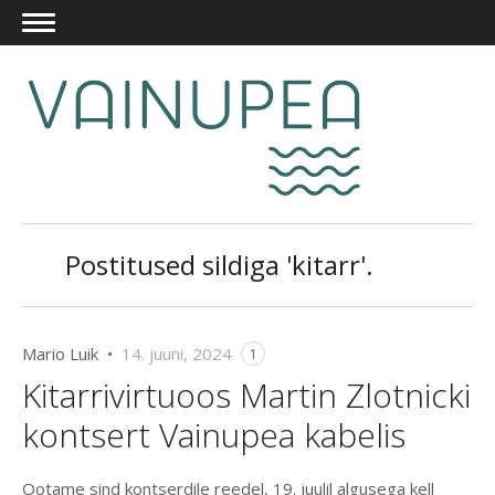
Postitused sildiga 'kitarr'.
Mario Luik •
14. juuni, 2024
1
Kitarrivirtuoos Martin Zlotnicki
kontsert Vainupea kabelis
Ootame sind kontserdile reedel, 19. juulil algusega kell