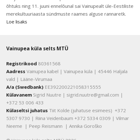
õhtuks ning 11. juuni ennelõunal sai Vainupealt üle-Eestiliste
merekultuuriaasta sündmuste raames alguse rannaretk.
Loe lisaks
Vainupea küla selts MTÜ
Registrikood
80361568
Aadress
Vainupea kabel | Vainupea küla | 45446 Haljala
vald | Lääne-Virumaa
A/a (Swedbank)
EE392200221058315555
Külavanem
Sigrid Nuutre | sigrid.nuutre@gmail.com |
+372 53 006 433
Külaseltsi juhatus
Tiit Kolde (juhatuse esimees) +372
5307 9730 | Riina Veidenbaum +372 5334 0309 | Vilmar
Neeme | Peep Reismann | Annika Goroško