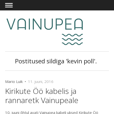
Postitused sildiga 'kevin poll'.
Mario Luik •
11. juuni, 2016
Kirikute Öö kabelis ja
rannaretk Vainupeale
10. juuni õhtul avati Vainupea kabeli uksed Kirikute Öö