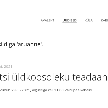
AVALEHT
UUDISED
KÜLA
KAB
ildiga 'aruanne'.
ai, 2021
ltsi üldkoosoleku teadaa
toimub 29.05.2021, algusega kell 11.00 Vainupea kabelis.