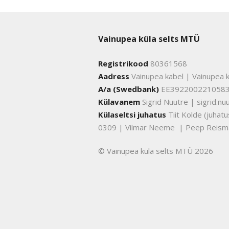
Vainupea küla selts MTÜ
Registrikood
80361568
Aadress
Vainupea kabel | Vainupea k
A/a (Swedbank)
EE392200221058
Külavanem
Sigrid Nuutre | sigrid.
Külaseltsi juhatus
Tiit Kolde (juha
0309 | Vilmar Neeme | Peep Reism
© Vainupea küla selts MTÜ 2026