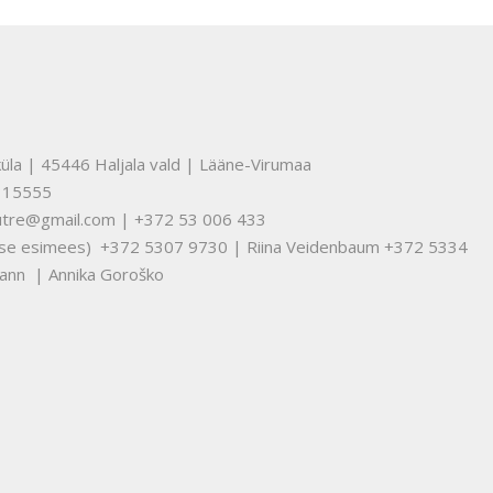
üla | 45446 Haljala vald | Lääne-Virumaa
315555
nuutre@gmail.com | +372 53 006 433
tuse esimees) +372 5307 9730 | Riina Veidenbaum +372 5334
ann | Annika Goroško