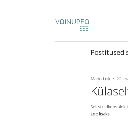
Postitused s
Mario Luik •
22. m
Külase
Seltsi üldkoosolek 
Loe lisaks