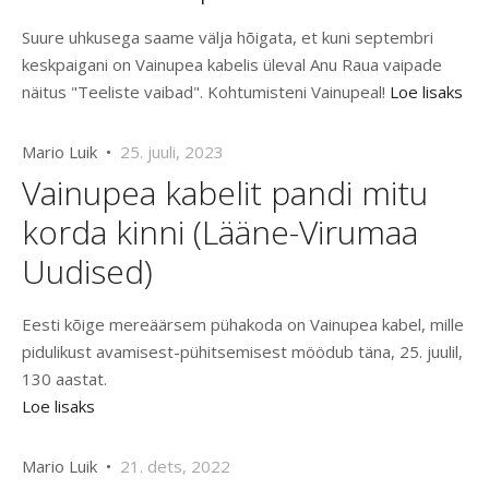
Suure uhkusega saame välja hõigata, et kuni septembri
keskpaigani on Vainupea kabelis üleval Anu Raua vaipade
näitus "Teeliste vaibad". Kohtumisteni Vainupeal!
Loe lisaks
Mario Luik •
25. juuli, 2023
Vainupea kabelit pandi mitu
korda kinni (Lääne-Virumaa
Uudised)
Eesti kõige mereäärsem pühakoda on Vainupea kabel, mille
pidulikust avamisest-pühitsemisest möödub täna, 25. juulil,
130 aastat.
Loe lisaks
Mario Luik •
21. dets, 2022