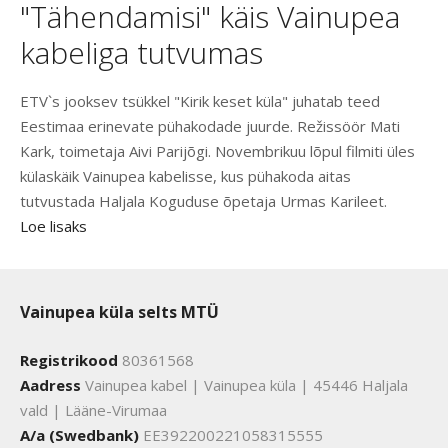
"Tähendamisi" käis Vainupea
kabeliga tutvumas
ETV`s jooksev tsükkel "Kirik keset küla" juhatab teed
Eestimaa erinevate pühakodade juurde. Režissöör Mati
Kark, toimetaja Aivi Parijõgi. Novembrikuu lõpul filmiti üles
külaskäik Vainupea kabelisse, kus pühakoda aitas
tutvustada Haljala Koguduse õpetaja Urmas Karileet.
Loe lisaks
Vainupea küla selts MTÜ
Registrikood
80361568
Aadress
Vainupea kabel | Vainupea küla | 45446 Haljala
vald | Lääne-Virumaa
A/a (Swedbank)
EE392200221058315555