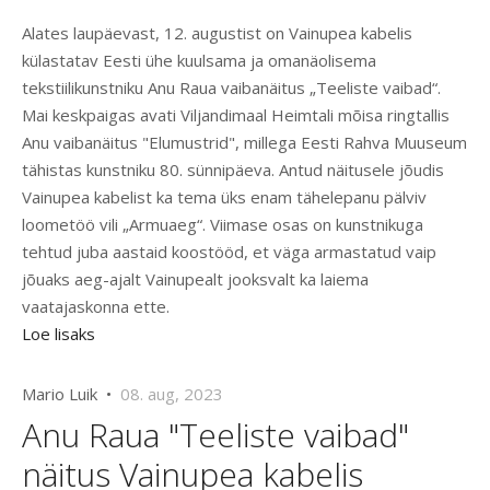
Alates laupäevast, 12. augustist on Vainupea kabelis
külastatav Eesti ühe kuulsama ja omanäolisema
tekstiilikunstniku Anu Raua vaibanäitus „Teeliste vaibad“.
Mai keskpaigas avati Viljandimaal Heimtali mõisa ringtallis
Anu vaibanäitus "Elumustrid", millega Eesti Rahva Muuseum
tähistas kunstniku 80. sünnipäeva. Antud näitusele jõudis
Vainupea kabelist ka tema üks enam tähelepanu pälviv
loometöö vili „Armuaeg“. Viimase osas on kunstnikuga
tehtud juba aastaid koostööd, et väga armastatud vaip
jõuaks aeg-ajalt Vainupealt jooksvalt ka laiema
vaatajaskonna ette.
Loe lisaks
Mario Luik •
08. aug, 2023
Anu Raua "Teeliste vaibad"
näitus Vainupea kabelis