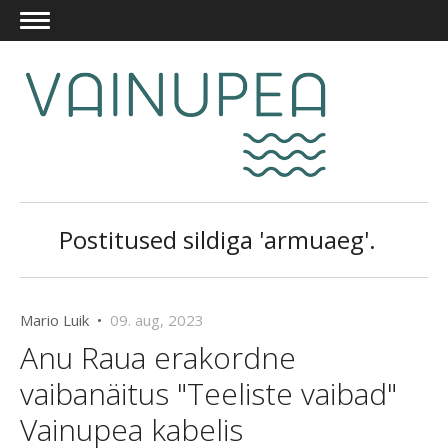
Postitused sildiga 'armuaeg'.
Mario Luik •
09. aug, 2023
Anu Raua erakordne
vaibanäitus "Teeliste vaibad"
Vainupea kabelis