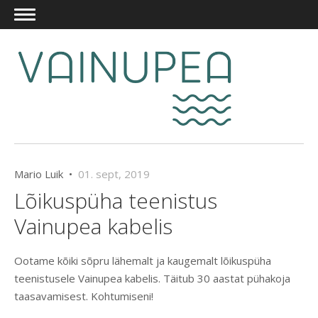
Mario Luik •
01. sept, 2019
Lõikuspüha teenistus
Vainupea kabelis
Ootame kõiki sõpru lähemalt ja kaugemalt lõikuspüha
teenistusele Vainupea kabelis. Täitub 30 aastat pühakoja
taasavamisest. Kohtumiseni!