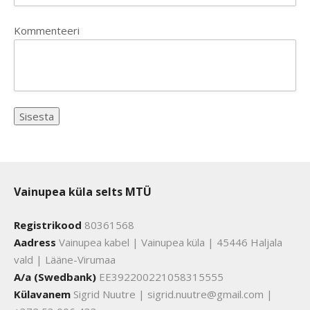
Kommenteeri
Vainupea küla selts MTÜ
Registrikood
80361568
Aadress
Vainupea kabel | Vainupea küla | 45446 Haljala
vald | Lääne-Virumaa
A/a (Swedbank)
EE392200221058315555
Külavanem
Sigrid Nuutre | sigrid.nuutre@gmail.com |