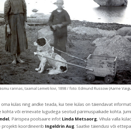
smu rannas, taamal Lemeti kivi, 1898 / foto: Edmund Russow (Aarne Vaig
t oma külas ning andke teada, kui teie külas on täiendavat informats
ade kohta või erinevate lugudega seotud pärimuspaikade kohta. Jum
indel
, Pärispea poolsaare infot
Linda Metsaorg
, Vihula valla kül
 projekti koordineerib
Ingeldrin Aug
. Saatke täiendusi või ette