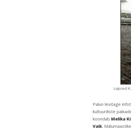
Lapsed Kä
Palun levitage info
kultuuriliste paik
koondab
Melika K
Vaik
. Mälumaastike