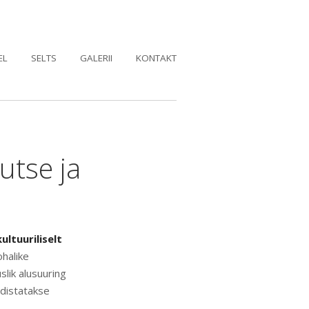
EL
SELTS
GALERII
KONTAKT
utse ja
ltuuriliselt
halike
lik alusuuring
rdistatakse