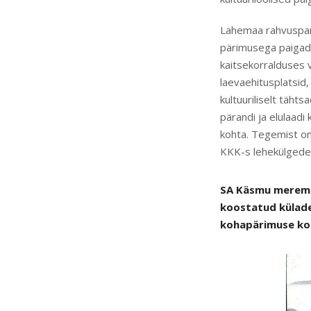
Lahemaa rahvuspargi
pärimusega paigad n
kaitsekorralduses v
laevaehitusplatsid,
kultuuriliselt tähts
pärandi ja elulaadi
kohta. Tegemist on
KKK-s lehekülgedel
SA Käsmu meremuu
koostatud külade 
kohapärimuse ko