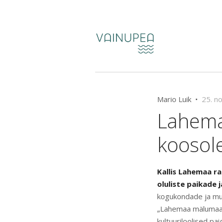
Mario Luik •
25. n
Lahema
koosol
Kallis Lahemaa r
oluliste paikade
kogukondade ja muu
„Lahemaa mälumaast
kultuuriloolised pa