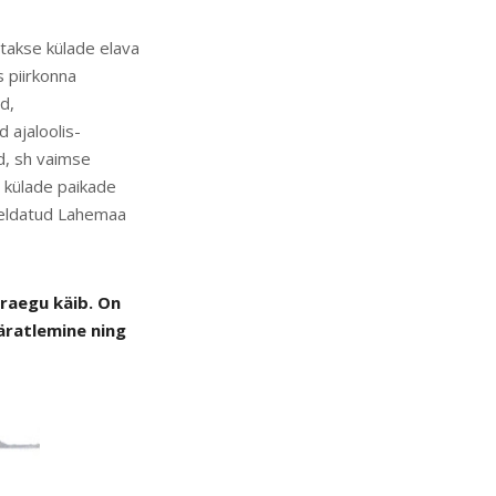
etakse külade elava
s piirkonna
d,
 ajaloolis-
ed, sh vaimse
e külade paikade
jeldatud Lahemaa
raegu käib. On
ääratlemine ning