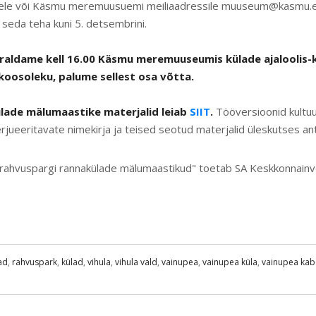
dele või Käsmu meremuusuemi meiliaadressile muuseum@kasmu.ee,
eda teha kuni 5. detsembrini.
raldame kell 16.00 Käsmu meremuuseumis külade ajaloolis-ku
koosoleku, palume sellest osa võtta.
ade mälumaastike materjalid leiab
SIIT
.
Tööversioonid kultuu
rjueeritavate nimekirja ja teised seotud materjalid üleskutses ant
 rahvuspargi rannakülade mälumaastikud" toetab SA Keskkonnain
ad
,
rahvuspark
,
külad
,
vihula
,
vihula vald
,
vainupea
,
vainupea küla
,
vainupea kab