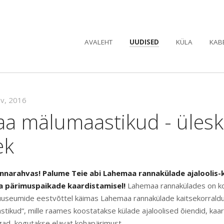
AVALEHT
UUDISED
KÜLA
KAB
ov, 2016
a mälumaastikud - ülesk
ek
annarahvas!
Palume Teie abi Lahemaa rannakülade ajaloolis-ku
 ja pärimuspaikade kaardistamisel!
Lahemaa rannakülades on ko
seumide eestvõttel käimas Lahemaa rannakülade kaitsekorraldus
ikud“, mille raames koostatakse külade ajaloolised õiendid, kaa
igad, kogutakse elavat kohapärimust.