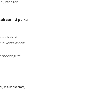
 infot tel:
ltuurilisi paiku
riloolistest
ud kontaktidelt.
vesteeringute
el
,
keskkonnaamet
,