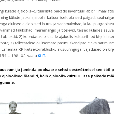
 külade ajaloolis-kultuuriliste paikade inventuuri abil: 1) määratl
ing külade jaoks ajaloolis-kultuuriliselt olulised paigad, sealhulga
äga olulised ajaloolised lautri- ja sadamakohad, küla- ja kiigeplatsi
 vanimad talukohad, meremärgid ja titekivid, teised külades asuvad
ad objektid; 2) koondatakse külade ajaloolis-kultuurilised kirjeldus
 kohta; 3) talletatakse olulisemate pärimuskandjate elava pärimus
 Lahemaa RP kaitsekorraldusliku alusuuringuga, vajadused on kir
 54 ja 198- 02: vaata
SIIT
.
seumi ja Juminda poolsaare seltsi eestvõtmisel see töö p
ajaloolised õiendid, käib ajaloolis-kultuuriliste paikade m
gumine.