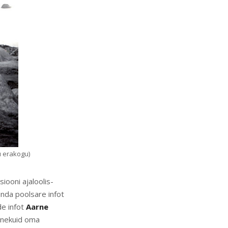
u erakogu)
iooni ajaloolis-
inda poolsare infot
ade infot
Aarne
panekuid oma