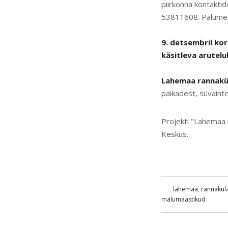
piirkonna kontakti
53811608. Palume s
9. detsembril kor
käsitleva arutelu
Lahemaa rannakül
paikadest, süvainte
Projekti "Lahemaa
Keskus.
lahemaa
,
rannakül
mälumaastikud