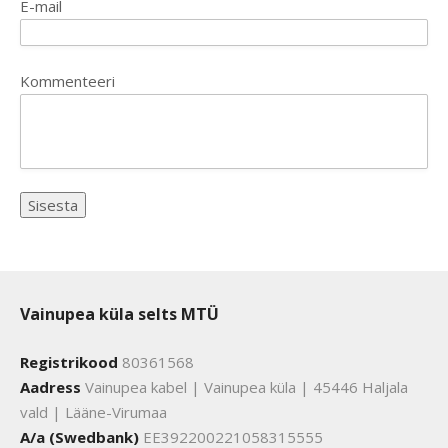
E-mail
Kommenteeri
Vainupea küla selts MTÜ
Registrikood
80361568
Aadress
Vainupea kabel | Vainupea küla | 45446 Haljala
vald | Lääne-Virumaa
A/a (Swedbank)
EE392200221058315555