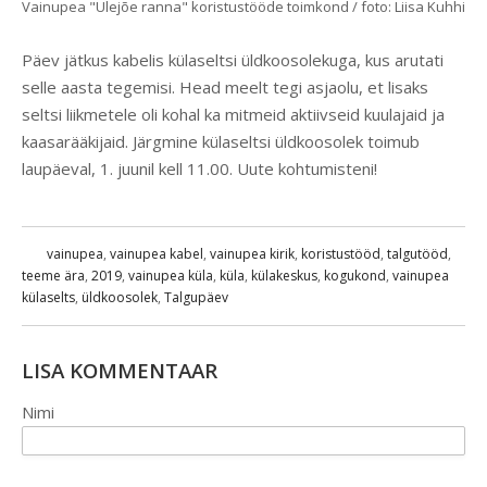
Vainupea "Ülejõe ranna" koristustööde toimkond / foto: Liisa Kuhhi
Päev jätkus kabelis külaseltsi üldkoosolekuga, kus arutati
selle aasta tegemisi. Head meelt tegi asjaolu, et lisaks
seltsi liikmetele oli kohal ka mitmeid aktiivseid kuulajaid ja
kaasarääkijaid. Järgmine külaseltsi üldkoosolek toimub
laupäeval, 1. juunil kell 11.00. Uute kohtumisteni!
vainupea
,
vainupea kabel
,
vainupea kirik
,
koristustööd
,
talgutööd
,
teeme ära
,
2019
,
vainupea küla
,
küla
,
külakeskus
,
kogukond
,
vainupea
külaselts
,
üldkoosolek
,
Talgupäev
LISA KOMMENTAAR
Nimi