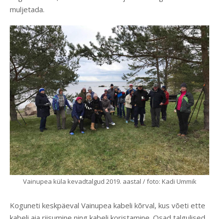
muljetada.
Vainupea küla kevadtalgud 2019. aastal / foto: Kadi Ummik
Koguneti keskpäeval Vainupea kabeli kõrval, kus võeti ette
kabeli aia riisumine ning kabeli koristamine. Osad talgulised