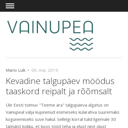
Mario Luik •
06. mai, 2019
Kevadine talgupäev möödus
taaskord reipalt ja rõõmsalt
Üle Eesti toimuv "Teeme ära" talgupäeva algatus on
Vainupeal välja kujunenud esimeseks külarahva suuremaks
kogunemiseks suve hakul. Sellelgi korral tulid ligemale 30
talgulist kokku, et koos tööd teha ja elust ning olust