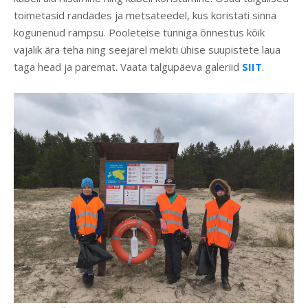
toimetasid randades ja metsateedel, kus koristati sinna
kogunenud rämpsu. Pooleteise tunniga õnnestus kõik
vajalik ära teha ning seejärel mekiti ühise suupistete laua
taga head ja paremat. Vaata talgupäeva galeriid
SIIT
.