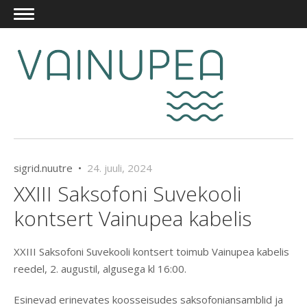
sigrid.nuutre •
24. juuli, 2024
XXIII Saksofoni Suvekooli
kontsert Vainupea kabelis
XXIII Saksofoni Suvekooli kontsert toimub Vainupea kabelis
reedel, 2. augustil, algusega kl 16:00.
Esinevad erinevates koosseisudes saksofoniansamblid ja