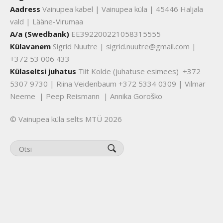
Aadress
Vainupea kabel | Vainupea küla | 45446 Haljala
vald | Lääne-Virumaa
A/a (Swedbank)
EE392200221058315555
Külavanem
Sigrid Nuutre | sigrid.nuutre@gmail.com |
+372 53 006 433
Külaseltsi juhatus
Tiit Kolde (juhatuse esimees) +372
5307 9730 | Riina Veidenbaum +372 5334 0309 | Vilmar
Neeme | Peep Reismann | Annika Goroško
© Vainupea küla selts MTÜ 2026