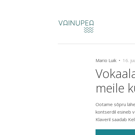
Mario Luik •
16. ju
Vokaal
meile k
Ootame sõpru lähem
kontserdil esineb 
Klaveril saadab Kel