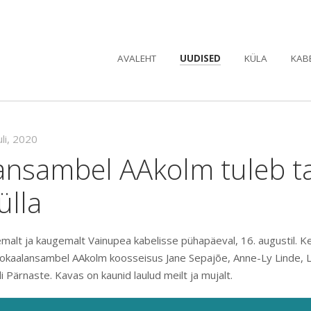
AVALEHT
UUDISED
KÜLA
KAB
uli, 2020
ansambel AAkolm tuleb t
ülla
alt ja kaugemalt Vainupea kabelisse pühapäeval, 16. augustil. Kel
vokaalansambel AAkolm koosseisus Jane Sepajõe, Anne-Ly Linde, Lii
li Pärnaste. Kavas on kaunid laulud meilt ja mujalt.