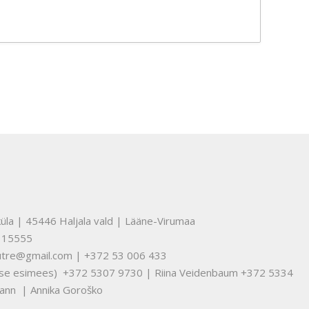
üla | 45446 Haljala vald | Lääne-Virumaa
315555
nuutre@gmail.com | +372 53 006 433
tuse esimees) +372 5307 9730 | Riina Veidenbaum +372 5334
ann | Annika Goroško