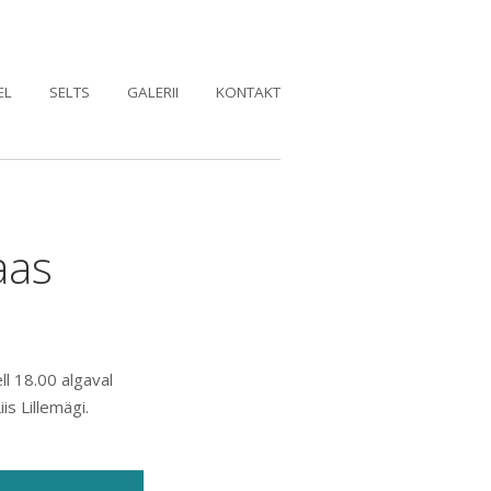
EL
SELTS
GALERII
KONTAKT
aas
l 18.00 algaval
s Lillemägi.