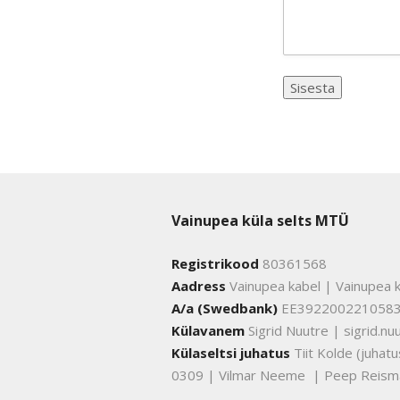
Vainupea küla selts MTÜ
Registrikood
80361568
Aadress
Vainupea kabel | Vainupea k
A/a (Swedbank)
EE392200221058
Külavanem
Sigrid Nuutre | sigrid.
Külaseltsi juhatus
Tiit Kolde (juha
0309 | Vilmar Neeme | Peep Reism