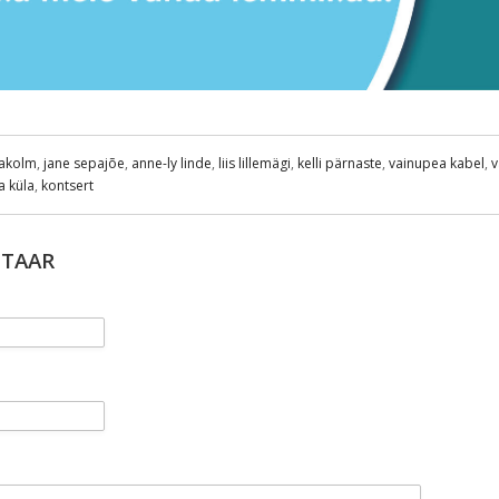
akolm
,
jane sepajõe
,
anne-ly linde
,
liis lillemägi
,
kelli pärnaste
,
vainupea kabel
,
v
a küla
,
kontsert
NTAAR