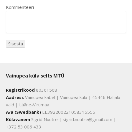
Kommenteeri
Vainupea küla selts MTÜ
Registrikood
80361568
Aadress
Vainupea kabel | Vainupea küla | 45446 Haljala
vald | Lääne-Virumaa
A/a (Swedbank)
EE392200221058315555
Külavanem
Sigrid Nuutre | sigrid.nuutre@gmail.com |
+372 53 006 433