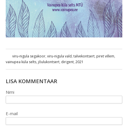
viru-nigula segakoor
,
viru-nigula vald
,
talvekontsert
,
piret villem
,
vainupea küla selts
,
jõulukontsert
,
dirigent
,
2021
LISA KOMMENTAAR
Nimi
E-mail