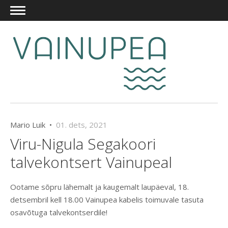
Mario Luik •
01. dets, 2021
Viru-Nigula Segakoori
talvekontsert Vainupeal
Ootame sõpru lähemalt ja kaugemalt laupäeval, 18.
detsembril kell 18.00 Vainupea kabelis toimuvale tasuta
osavõtuga talvekontserdile!