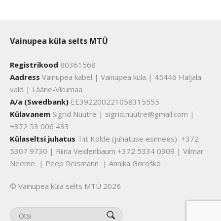
Vainupea küla selts MTÜ
Registrikood
80361568
Aadress
Vainupea kabel | Vainupea küla | 45446 Haljala
vald | Lääne-Virumaa
A/a (Swedbank)
EE392200221058315555
Külavanem
Sigrid Nuutre | sigrid.nuutre@gmail.com |
+372 53 006 433
Külaseltsi juhatus
Tiit Kolde (juhatuse esimees) +372
5307 9730 | Riina Veidenbaum +372 5334 0309 | Vilmar
Neeme | Peep Reismann | Annika Goroško
© Vainupea küla selts MTÜ 2026