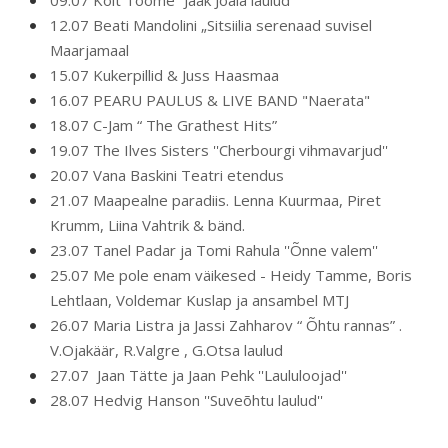
09.07 Koit Toome “Jaak Joala laulud”
12.07 Beati Mandolini „Sitsiilia serenaad suvisel
Maarjamaal
15.07 Kukerpillid & Juss Haasmaa
16.07 PEARU PAULUS & LIVE BAND "Naerata"
18.07 C-Jam “ The Grathest Hits”
19.07 The Ilves Sisters ''Cherbourgi vihmavarjud''
20.07 Vana Baskini Teatri etendus
21.07 Maapealne paradiis. Lenna Kuurmaa, Piret
Krumm, Liina Vahtrik & bänd.
23.07 Tanel Padar ja Tomi Rahula ''Õnne valem''
25.07 Me pole enam väikesed - Heidy Tamme, Boris
Lehtlaan, Voldemar Kuslap ja ansambel MTJ
26.07 Maria Listra ja Jassi Zahharov “ Õhtu rannas” .
V.Ojakäär, R.Valgre , G.Otsa laulud
27.07 Jaan Tätte ja Jaan Pehk ''Laululoojad''
28.07 Hedvig Hanson ''Suveõhtu laulud''