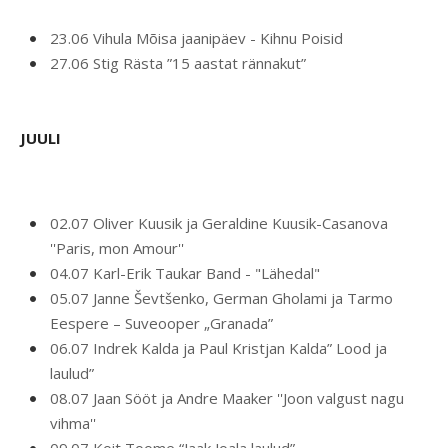
23.06 Vihula Mõisa jaanipäev - Kihnu Poisid
27.06 Stig Rästa ”15 aastat rännakut”
JUULI
02.07 Oliver Kuusik ja Geraldine Kuusik-Casanova
''Paris, mon Amour''
04.07 Karl-Erik Taukar Band - "Lähedal"
05.07 Janne Ševtšenko, German Gholami ja Tarmo
Eespere – Suveooper „Granada”
06.07 Indrek Kalda ja Paul Kristjan Kalda” Lood ja
laulud”
08.07 Jaan Sööt ja Andre Maaker ''Joon valgust nagu
vihma''