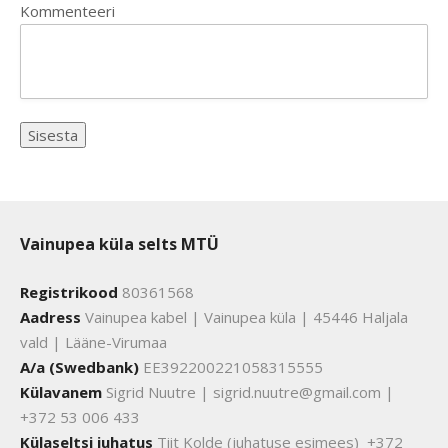
Kommenteeri
Vainupea küla selts MTÜ
Registrikood
80361568
Aadress
Vainupea kabel | Vainupea küla | 45446 Haljala
vald | Lääne-Virumaa
A/a (Swedbank)
EE392200221058315555
Külavanem
Sigrid Nuutre | sigrid.nuutre@gmail.com |
+372 53 006 433
Külaseltsi juhatus
Tiit Kolde (juhatuse esimees) +372