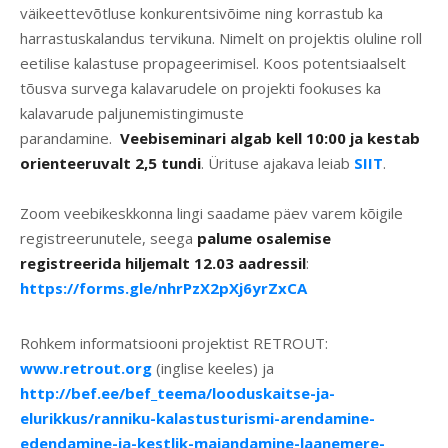
väikeettevõtluse konkurentsivõime ning korrastub ka
harrastuskalandus tervikuna. Nimelt on projektis oluline roll
eetilise kalastuse propageerimisel. Koos potentsiaalselt
tõusva survega kalavarudele on projekti fookuses ka
kalavarude paljunemistingimuste
parandamine.
Veebiseminari algab kell 10:00 ja kestab
orienteeruvalt 2,5 tundi
. Ürituse ajakava leiab
SIIT
.
Zoom veebikeskkonna lingi saadame päev varem kõigile
registreerunutele, seega
palume osalemise
registreerida hiljemalt 12.03 aadressil
:
https://forms.gle/nhrPzX2pXj6yrZxC
A
Rohkem informatsiooni projektist RETROUT:
www.retrout.org
(inglise keeles) ja
http://bef.ee/bef_teema/looduskaitse-ja-
elurikkus/ranniku-kalastusturismi-arendamine-
edendamine-ja-kestlik-majandamine-laanemere-