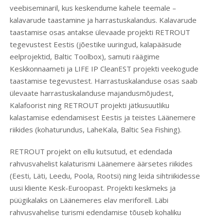
veebiseminaril, kus keskendume kahele teemale –
kalavarude taastamine ja harrastuskalandus. Kalavarude
taastamise osas antakse ülevaade projekti RETROUT
tegevustest Eestis (jõestike uuringud, kalapääsude
eelprojektid, Baltic Toolbox), samuti räägime
Keskkonnaameti ja LIFE IP CleanEST projekti veekogude
taastamise tegevustest. Harrastuskalanduse osas saab
ülevaate harrastuskalanduse majandusmõjudest,
Kalafoorist ning RETROUT projekti jätkusuutliku
kalastamise edendamisest Eestis ja teistes Läänemere
riikides (kohaturundus, LaheKala, Baltic Sea Fishing).
RETROUT projekt on ellu kutsutud, et edendada
rahvusvahelist kalaturismi Läänemere äärsetes riikides
(Eesti, Läti, Leedu, Poola, Rootsi) ning leida sihtriikidesse
uusi kliente Kesk-Euroopast. Projekti keskmeks ja
püügikalaks on Läänemeres elav meriforell. Läbi
rahvusvahelise turismi edendamise tõuseb kohaliku