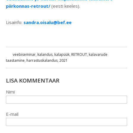
piirkonnas-retrout/
(eesti keeles).
Lisainfo:
sandra.oisalu@bef.ee
veebiseminar
,
kalandus
,
kalapüük
,
RETROUT
,
kalavarude
taastamine
,
harrastuskalandus
,
2021
LISA KOMMENTAAR
Nimi
E-mail