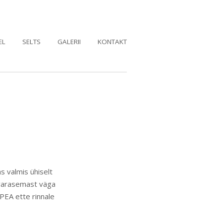
EL
SELTS
GALERII
KONTAKT
s valmis ühiselt
 varasemast väga
PEA ette rinnale