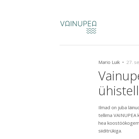
Mario Luik •
27. s
Vainup
ühistel
Ilmad on juba läinu
tellima VAINUPEA k
hea koostöökogemu
siiditrükiga.