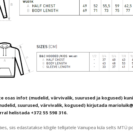
 osas infot (mudelid, värvivalik, suurused ja kogused) kuni
udelid, suurused, värvivalik, kogused) kirjutada
marioluik
ral helistada +372 55 598 316.
es, siis edastatakse kõigile tellijatele Vainupea küla selts MTÜ p