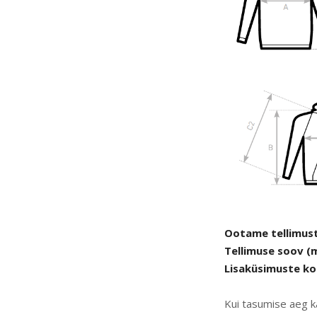
Ootame tellimuste
Tellimuse soov (m
Lisaküsimuste kor
Kui tasumise aeg kä