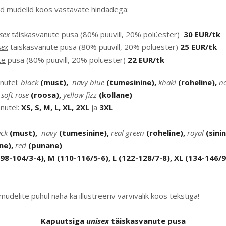
ed mudelid koos vastavate hindadega:
sex
täiskasvanute pusa (80% puuvill, 20% polüester)
30 EUR/tk
sex
täiskasvanute pusa (80% puuvill, 20% polüester)
25 EUR/tk
te
pusa (80% puuvill, 20% polüester)
22 EUR/tk
anutel:
black
(must),
navy blue
(tumesinine),
khaki
(roheline),
n
,
soft rose
(roosa),
yellow fizz
(kollane)
nutel:
XS, S, M, L, XL, 2XL
ja
3XL
ack
(must),
navy
(tumesinine),
real green
(roheline),
royal
(sini
ne),
red
(punane)
(98-104/3-4), M (110-116/5-6), L (122-128/7-8), XL (134-146/9
mudelite puhul näha ka illustreeriv värvivalik koos tekstiga!
Kapuutsiga
unisex
täiskasvanute pusa