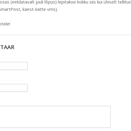
as (eeldatavalt juuli lõpus) lepitakse kokku siis kui ühiselt tellit
 SmartPost, käest-kätte vms).
otele!
NTAAR