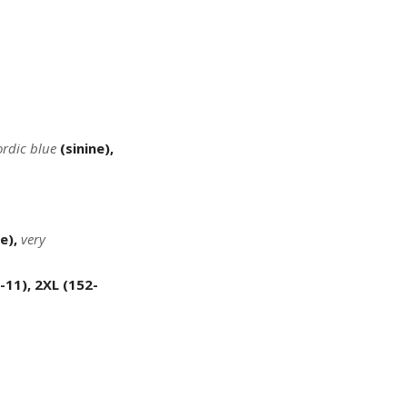
ordic blue
(sinine),
ne),
very
-11), 2XL (152-