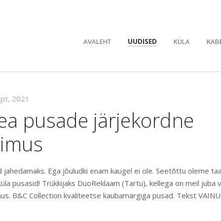
AVALEHT
UUDISED
KÜLA
KAB
ept, 2021
ea pusade järjekordne
limus
d jahedamaks. Ega jõuludki enam kaugel ei ole. Seetõttu oleme taa
üla pusasid! Trükkijaks DuoReklaam (Tartu), kellega on meil juba
s. B&C Collection kvaliteetse kaubamärgiga pusad. Tekst VAINU