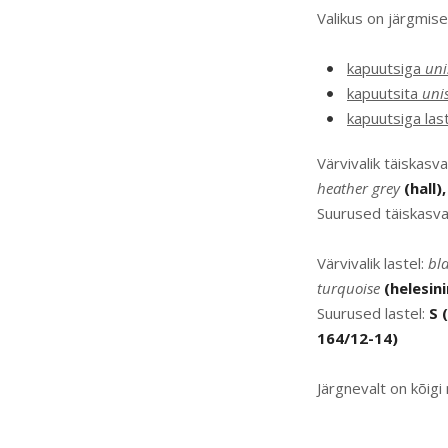
Valikus on järgmis
kapuutsiga
uni
kapuutsita
uni
kapuutsiga las
Värvivalik täiskasv
heather
grey
(hall)
Suurused täiskasva
Värvivalik lastel:
bl
turquoise
(helesini
Suurused lastel:
S 
164/12-14)
Järgnevalt on kõigi 