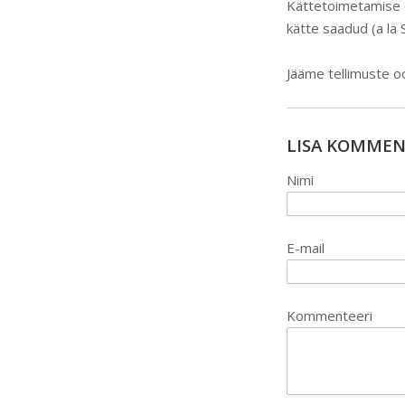
Kättetoimetamise os
kätte saadud (a la
Jääme tellimuste o
LISA KOMME
Nimi
E-mail
Kommenteeri