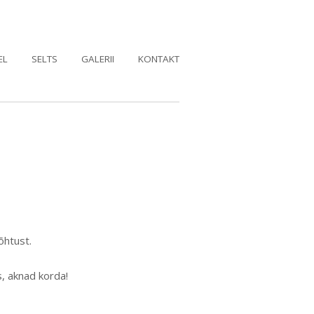
EL
SELTS
GALERII
KONTAKT
õhtust.
s, aknad korda!