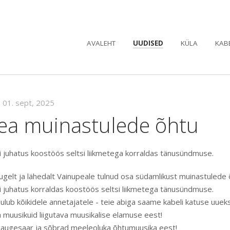
AVALEHT
UUDISED
KÜLA
KAB
•
01. sept, 2025
ea muinastulede õhtu
si juhatus koostöös seltsi liikmetega korraldas tänusündmuse.
augelt ja lähedalt Vainupeale tulnud osa südamlikust muinastulede 
si juhatus korraldas koostöös seltsi liikmetega tänusündmuse.
ulub kõikidele annetajatele - teie abiga saame kabeli katuse uuek
 muusikuid liigutava muusikalise elamuse eest!
Laugesaar ja sõbrad meeleoluka õhtumuusika eest!