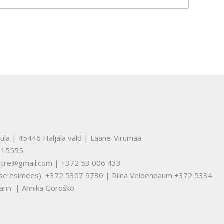
üla | 45446 Haljala vald | Lääne-Virumaa
315555
nuutre@gmail.com | +372 53 006 433
tuse esimees) +372 5307 9730 | Riina Veidenbaum +372 5334
ann | Annika Goroško