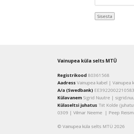
Vainupea küla selts MTÜ
Registrikood
80361568
Aadress
Vainupea kabel | Vainupea k
A/a (Swedbank)
EE392200221058
Külavanem
Sigrid Nuutre | sigrid.
Külaseltsi juhatus
Tiit Kolde (juha
0309 | Vilmar Neeme | Peep Reism
© Vainupea küla selts MTÜ 2026