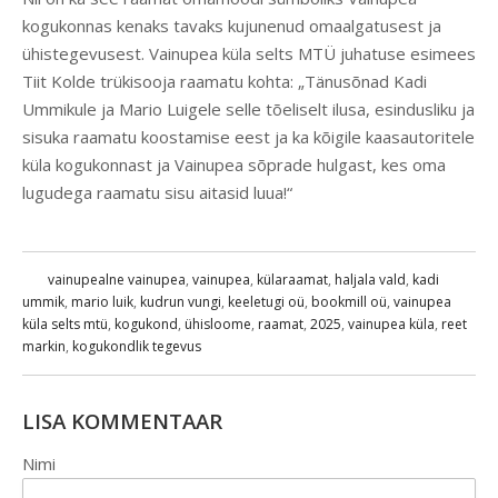
kogukonnas kenaks tavaks kujunenud omaalgatusest ja
ühistegevusest. Vainupea küla selts MTÜ juhatuse esimees
Tiit Kolde trükisooja raamatu kohta: „Tänusõnad Kadi
Ummikule ja Mario Luigele selle tõeliselt ilusa, esindusliku ja
sisuka raamatu koostamise eest ja ka kõigile kaasautoritele
küla kogukonnast ja Vainupea sõprade hulgast, kes oma
lugudega raamatu sisu aitasid luua!“
vainupealne vainupea
,
vainupea
,
külaraamat
,
haljala vald
,
kadi
ummik
,
mario luik
,
kudrun vungi
,
keeletugi oü
,
bookmill oü
,
vainupea
küla selts mtü
,
kogukond
,
ühisloome
,
raamat
,
2025
,
vainupea küla
,
reet
markin
,
kogukondlik tegevus
LISA KOMMENTAAR
Nimi