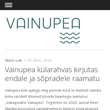
Mario Luik •
16. dets, 2025
Vainupea külarahvas kirjutas
endale ja sõpradele raamatu
Vainupea küla ajalugu ning perede lood on leidnud väärika
koha värskelt ilmunud kõvade kaantega raamatus
„Vainupealne Vainupea“. Tegemist on 2003. aastal Reet
Markini koostatud samanimelisest köitest inspiratsiooni