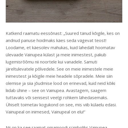
Katkend raamatu eessõnast: „Suured tänud kõigile, kes on
andnud panuse hoidmaks käes seda vägevat teost!
Loodame, et käesolev mahukas, kuid lahedalt hoomatav
ülevaade Vainupea külast ja meie inimestest, pakub
lugemisrõõmu nii noortele kui vanadele. Samuti
järeltulevatele põlvedele. See on meie inimestele meie
inimestest ja kõigile meie headele sõpradele. Meie siin
olemise ja siia jõudmise lood on erinevad, kuid neid kõiki
liidab ühine – see on Vainupea. Avastagem, saagem
tuttavaks või senisest veelgi rohkem lähedasemaks.
Ühiselt toimetav kogukond on see, mis viib külaelu edasi.
Vainupeal on inimesed, Vainupeal on elu!“
Nii on ka see raamat omamoodi sümboliks Vainupea