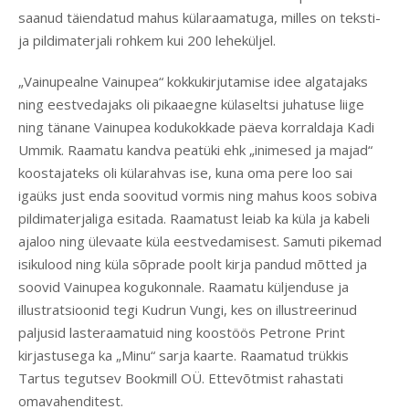
saanud täiendatud mahus külaraamatuga, milles on teksti-
ja pildimaterjali rohkem kui 200 leheküljel.
„Vainupealne Vainupea“ kokkukirjutamise idee algatajaks
ning eestvedajaks oli pikaaegne külaseltsi juhatuse liige
ning tänane Vainupea kodukokkade päeva korraldaja Kadi
Ummik. Raamatu kandva peatüki ehk „inimesed ja majad“
koostajateks oli külarahvas ise, kuna oma pere loo sai
igaüks just enda soovitud vormis ning mahus koos sobiva
pildimaterjaliga esitada. Raamatust leiab ka küla ja kabeli
ajaloo ning ülevaate küla eestvedamisest. Samuti pikemad
isikulood ning küla sõprade poolt kirja pandud mõtted ja
soovid Vainupea kogukonnale. Raamatu küljenduse ja
illustratsioonid tegi Kudrun Vungi, kes on illustreerinud
paljusid lasteraamatuid ning koostöös Petrone Print
kirjastusega ka „Minu“ sarja kaarte. Raamatud trükkis
Tartus tegutsev Bookmill OÜ. Ettevõtmist rahastati
omavahenditest.