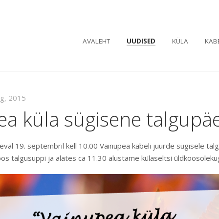
AVALEHT
UUDISED
KÜLA
KAB
ug, 2015
ea küla sügisene talgupä
val 19. septembril kell 10.00 Vainupea kabeli juurde sügisele tal
os talgusuppi ja alates ca 11.30 alustame külaseltsi üldkoosoleku