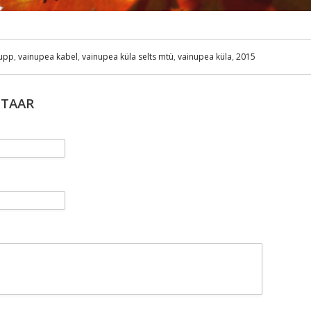
supp
,
vainupea kabel
,
vainupea küla selts mtü
,
vainupea küla
,
2015
NTAAR