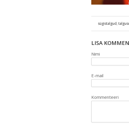
sügistalgud
,
talgu
LISA KOMME
Nimi
E-mail
Kommenteeri