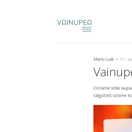
Mario Luik •
31. a
Vainup
Ootame kõiki laupäe
talgutöid sööme ko