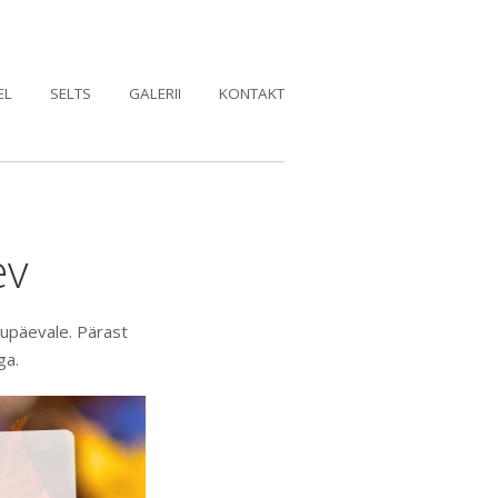
EL
SELTS
GALERII
KONTAKT
ev
gupäevale. Pärast
ga.