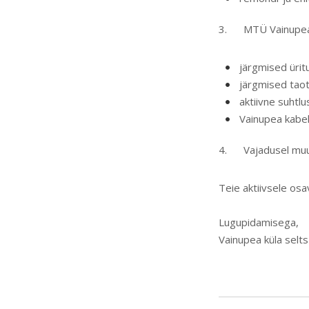
3. MTÜ Vainupea k
järgmised ürit
järgmised tao
aktiivne suhtlu
Vainupea kabel
4. Vajadusel muu
Teie aktiivsele os
Lugupidamisega,
Vainupea küla selt