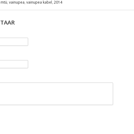
s mtü
,
vainupea
,
vainupea kabel
,
2014
NTAAR