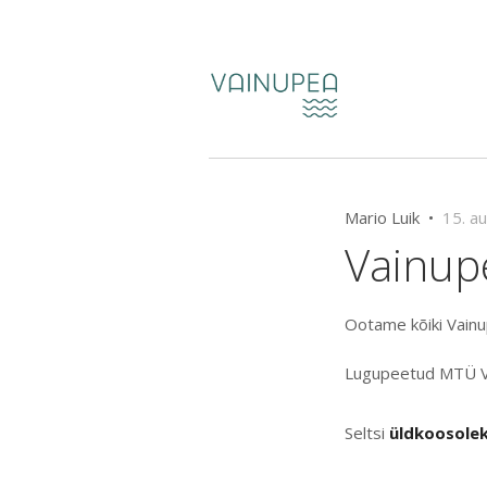
Mario Luik •
15. a
Vainup
Ootame kõiki Vainup
Lugupeetud MTÜ Vai
Seltsi
üldkoosolek