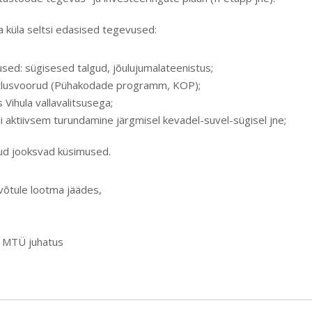
üla seltsi edasised tegevused:
used: sügisesed talgud, jõulujumala­teenistus;
tlusvoorud (Pühakodade programm, KOP);
s Vihula vallavalitsusega;
i aktiivsem turundamine järgmisel kevadel-suvel-sügisel jne;
d jooksvad küsimused.
avõtule lootma jäädes,
s MTÜ juhatus