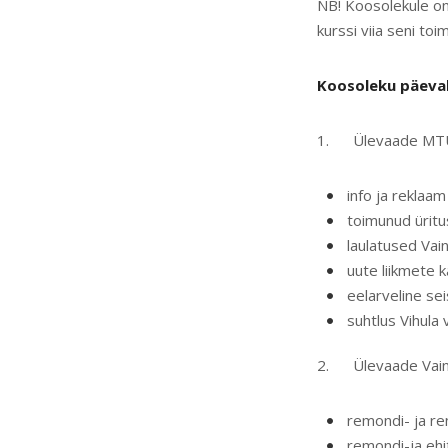
NB! Koosolekule on 
kurssi viia seni to
Koosoleku päeva
1. Ülevaade MTÜ V
info ja reklaa
toimunud üritu
laulatused Vai
uute liikmete 
eelarveline sei
suhtlus Vihula 
2. Ülevaade Vainu
remondi- ja re
remondi-ja ehi