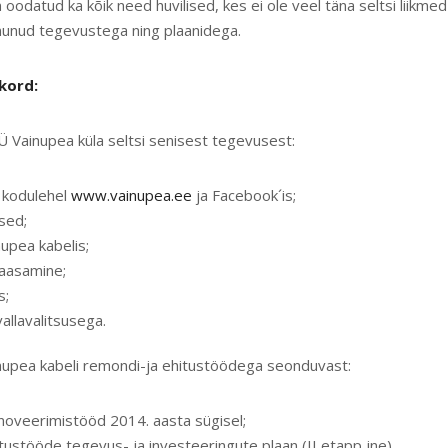
oodatud ka kõik need huvilised, kes ei ole veel täna seltsi liikme
imunud tegevustega ning plaanidega.
kord:
ainupea küla seltsi senisest tegevusest:
m kodulehel
www.vainupea.ee
ja Facebook´is;
sed;
nupea kabelis;
kaasamine;
s;
vallavalitsusega.
pea kabeli remondi-ja ehitustöödega seonduvast:
noveerimistööd 2014. aasta sügisel;
tustööde tegevus- ja investeeringute plaan (II etapp jne).