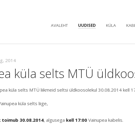
AVALEHT
UUDISED
KÜLA
KAB
ug, 2014
ea küla selts MTÜ üldkoo
ea küla selts MTÜ liikmeid seltsi üldkoosolekul 30.08.2014 kell 1
nupea küla selts liige,
 toimub 30.08.2014
, algusega
kell 17:00
Vainupea kabelis.