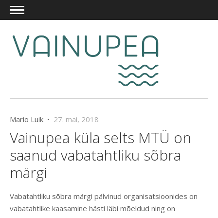
Mario Luik •
27. mai, 2018
Vainupea küla selts MTÜ on
saanud vabatahtliku sõbra
märgi
Vabatahtliku sõbra märgi pälvinud organisatsioonides on
vabatahtlike kaasamine hästi läbi mõeldud ning on