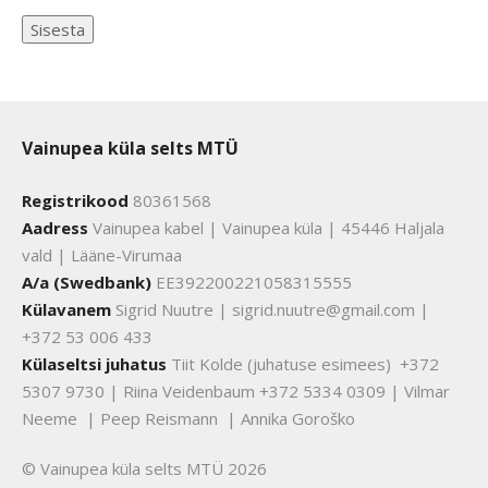
Vainupea küla selts MTÜ
Registrikood
80361568
Aadress
Vainupea kabel | Vainupea küla | 45446 Haljala
vald | Lääne-Virumaa
A/a (Swedbank)
EE392200221058315555
Külavanem
Sigrid Nuutre | sigrid.nuutre@gmail.com |
+372 53 006 433
Külaseltsi juhatus
Tiit Kolde (juhatuse esimees) +372
5307 9730 | Riina Veidenbaum +372 5334 0309 | Vilmar
Neeme | Peep Reismann | Annika Goroško
© Vainupea küla selts MTÜ 2026