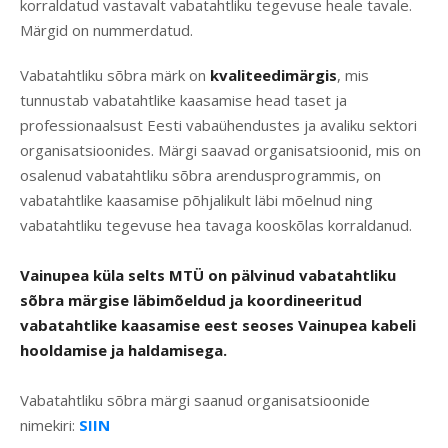
korraldatud vastavalt vabatahtliku tegevuse heale tavale.
Märgid on nummerdatud.
Vabatahtliku sõbra märk on
kvaliteedimärgis
, mis
tunnustab vabatahtlike kaasamise head taset ja
professionaalsust Eesti vabaühendustes ja avaliku sektori
organisatsioonides. Märgi saavad organisatsioonid, mis on
osalenud vabatahtliku sõbra arendusprogrammis, on
vabatahtlike kaasamise põhjalikult läbi mõelnud ning
vabatahtliku tegevuse hea tavaga kooskõlas korraldanud.
Vainupea küla selts MTÜ on pälvinud vabatahtliku
sõbra märgise läbimõeldud ja koordineeritud
vabatahtlike kaasamise eest seoses Vainupea kabeli
hooldamise ja haldamisega.
Vabatahtliku sõbra märgi saanud organisatsioonide
nimekiri:
SIIN