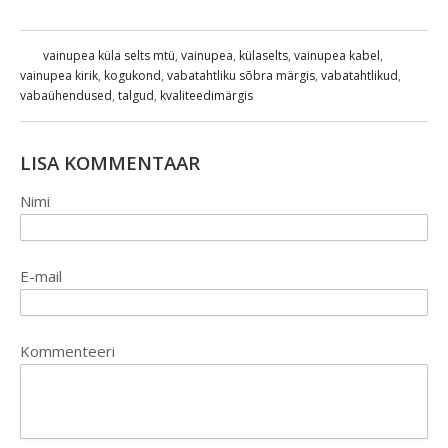
vainupea küla selts mtü
,
vainupea
,
külaselts
,
vainupea kabel
,
vainupea kirik
,
kogukond
,
vabatahtliku sõbra märgis
,
vabatahtlikud
,
vabaühendused
,
talgud
,
kvaliteedimärgis
LISA KOMMENTAAR
Nimi
E-mail
Kommenteeri