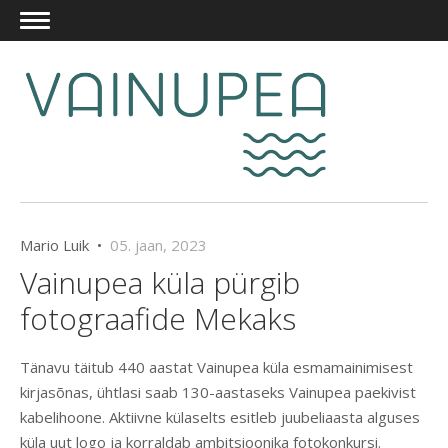
Mario Luik •
05. jaan, 2023
Vainupea küla pürgib
fotograafide Mekaks
Tänavu täitub 440 aastat Vainupea küla esmamainimisest
kirjasõnas, ühtlasi saab 130-aastaseks Vainupea paekivist
kabelihoone. Aktiivne külaselts esitleb juubeliaasta alguses
küla uut logo ja korraldab ambitsioonika fotokonkursi.