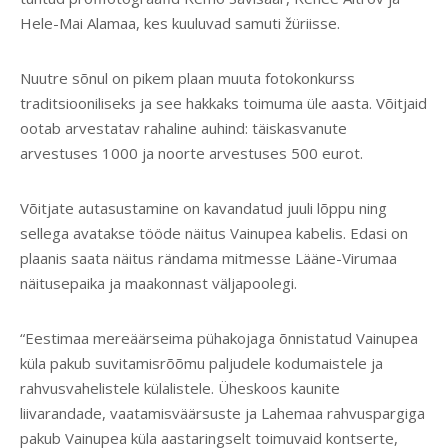
Hele-Mai Alamaa, kes kuuluvad samuti žüriisse.
Nuutre sõnul on pikem plaan muuta fotokonkurss
traditsiooniliseks ja see hakkaks toimuma üle aasta. Võitjaid
ootab arvestatav rahaline auhind: täiskasvanute
arvestuses 1000 ja noorte arvestuses 500 eurot.
Võitjate autasustamine on kavandatud juuli lõppu ning
sellega avatakse tööde näitus Vainupea kabelis. Edasi on
plaanis saata näitus rändama mitmesse Lääne-Virumaa
näitusepaika ja maakonnast väljapoolegi.
“Eestimaa mereäärseima pühakojaga õnnistatud Vainupea
küla pakub suvitamisrõõmu paljudele kodumaistele ja
rahvusvahelistele külalistele. Üheskoos kaunite
liivarandade, vaatamisväärsuste ja Lahemaa rahvuspargiga
pakub Vainupea küla aastaringselt toimuvaid kontserte,