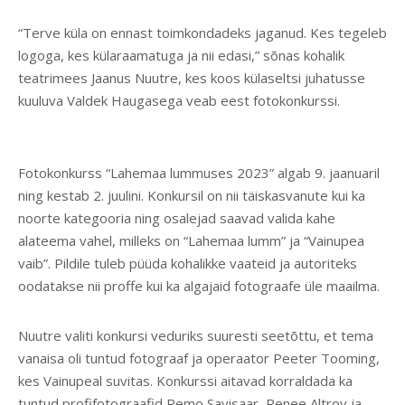
“Terve küla on ennast toimkondadeks jaganud. Kes tegeleb
logoga, kes külaraamatuga ja nii edasi,” sõnas kohalik
teatrimees Jaanus Nuutre, kes koos külaseltsi juhatusse
kuuluva Valdek Haugasega veab eest fotokonkurssi.
Fotokonkurss “Lahemaa lummuses 2023” algab 9. jaanuaril
ning kestab 2. juulini. Konkursil on nii täiskasvanute kui ka
noorte kategooria ning osalejad saavad valida kahe
alateema vahel, milleks on “Lahemaa lumm” ja “Vainupea
vaib”. Pildile tuleb püüda kohalikke vaateid ja autoriteks
oodatakse nii proffe kui ka algajaid fotograafe üle maailma.
Nuutre valiti konkursi veduriks suuresti seetõttu, et tema
vanaisa oli tuntud fotograaf ja operaator Peeter Tooming,
kes Vainupeal suvitas. Konkurssi aitavad korraldada ka
tuntud profifotograafid Remo Savisaar, Renee Altrov ja