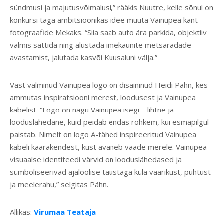
sündmusi ja majutusvõimalusi,” rääkis Nuutre, kelle sõnul on
konkursi taga ambitsioonikas idee muuta Vainupea kant
fotograafide Mekaks. “Siia saab auto ära parkida, objektiiv
valmis sättida ning alustada imekaunite metsaradade
avastamist, jalutada kasvõi Kuu­saluni välja.”
Vast valminud Vainupea logo on disaininud Heidi Pähn, kes
ammutas inspiratsiooni merest, loodusest ja Vainupea
kabelist. “Logo on nagu Vainupea isegi – lihtne ja
looduslähedane, kuid peidab endas rohkem, kui esmapilgul
paistab. Nimelt on logo A-tähed inspireeritud Vainupea
kabeli kaarakendest, kust avaneb vaade merele. Vainupea
visuaalse identiteedi värvid on looduslähedased ja
sümboliseerivad ajaloolise taustaga küla väärikust, puhtust
ja meelerahu,” selgitas Pähn.
Allikas:
Virumaa Teataja