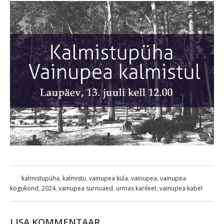
kalmistupüha
,
kalmistu
,
vainupea küla
,
vainupea
,
vainupea
kogukond
,
2024
,
vainupea surnuaed
,
urmas karileet
,
vainupea kabel
LISA KOMMENTAAR