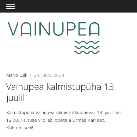
Mario Luik •
24. juuni, 2024
Vainupea kalmistupüha 13.
juulil
Kalmistupüha Vainupea kalmistul laupäeval, 13. juulil kell
12.00. Talituse viib läbi õpetaja Urmas Karileet.
Kohtumiseni!