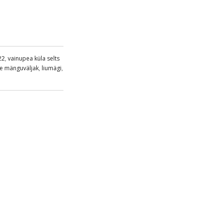
22
,
vainupea küla selts
te mänguväljak
,
liumägi
,