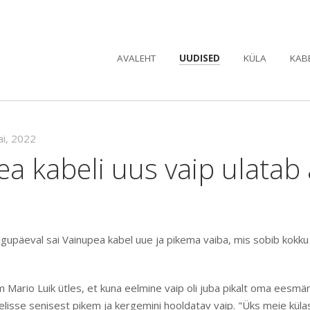
AVALEHT
UUDISED
KÜLA
KAB
ai, 2022
a kabeli uus vaip ulatab a
gupäeval sai Vainupea kabel uue ja pikema vaiba, mis sobib kokku
Mario Luik ütles, et kuna eelmine vaip oli juba pikalt oma eesmärk
lisse senisest pikem ja kergemini hooldatav vaip. "Üks meie külasel