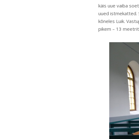
käis uue vaiba soet
uued istmekatted. S
kõneles Luik. Vastu
pikem – 13 meetrit –