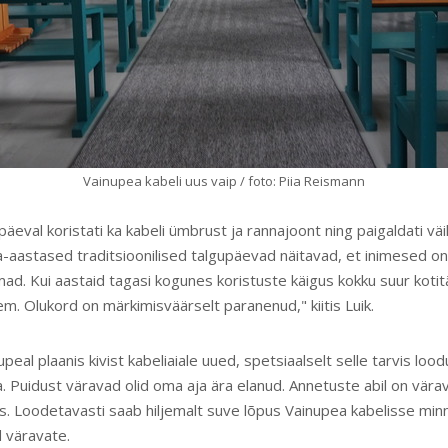
Vainupea kabeli uus vaip / foto: Piia Reismann
äeval koristati ka kabeli ümbrust ja rannajoont ning paigaldati väik
ga-aastased traditsioonilised talgupäevad näitavad, et inimesed on
d. Kui aastaid tagasi kogunes koristuste käigus kokku suur kotitäi
m. Olukord on märkimisväärselt paranenud," kiitis Luik.
peal plaanis kivist kabeliaiale uued, spetsiaalselt selle tarvis lood
. Puidust väravad olid oma aja ära elanud. Annetuste abil on vära
. Loodetavasti saab hiljemalt suve lõpus Vainupea kabelisse minn
d väravate.