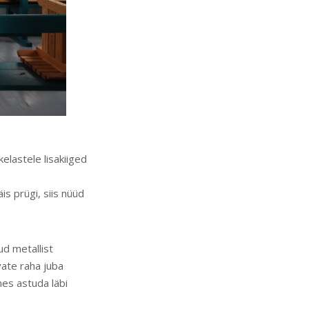
elastele lisakiiged
s prügi, siis nüüd
ud metallist
vate raha juba
es astuda läbi