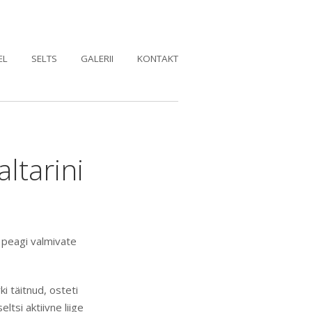
EL
SELTS
GALERII
KONTAKT
ltarini
 peagi valmivate
i täitnud, osteti
tsi aktiivne liige