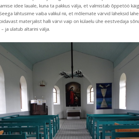
amise idee lauale, kuna ta pakkus välja, et valmistab õppetöö käi
eega lähtusime vaiba valikul nii, et mõlemate värvid läheksid lahe
pidavast materjalist halli värvi vaip on külaelu ühe eestvedaja sõn
 ja ulatub altarini välja.