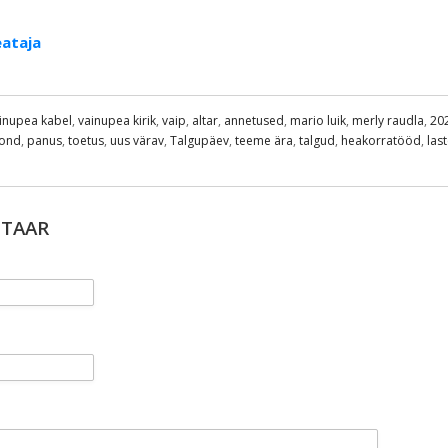
ataja
inupea kabel
,
vainupea kirik
,
vaip
,
altar
,
annetused
,
mario luik
,
merly raudla
,
20
ond
,
panus
,
toetus
,
uus värav
,
Talgupäev
,
teeme ära
,
talgud
,
heakorratööd
,
las
NTAAR