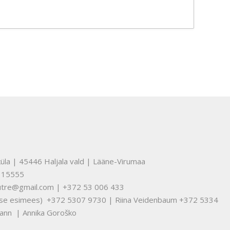
üla | 45446 Haljala vald | Lääne-Virumaa
315555
nuutre@gmail.com | +372 53 006 433
tuse esimees) +372 5307 9730 | Riina Veidenbaum +372 5334
ann | Annika Goroško