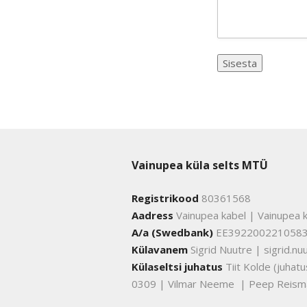
Vainupea küla selts MTÜ
Registrikood
80361568
Aadress
Vainupea kabel | Vainupea k
A/a (Swedbank)
EE392200221058
Külavanem
Sigrid Nuutre | sigrid.
Külaseltsi juhatus
Tiit Kolde (juha
0309 | Vilmar Neeme | Peep Reism