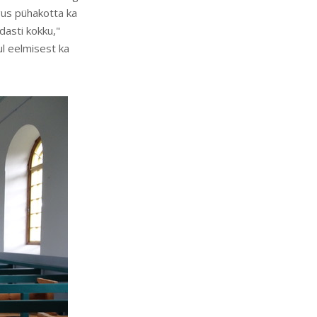
gus pühakotta ka
dasti kokku,"
ul eelmisest ka