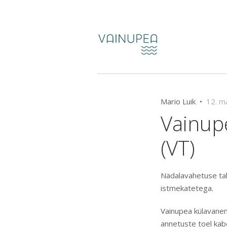
Mario Luik •
12. m
Vainupe
(VT)
Nädalavahetuse tal
istmekatetega.
Vainupea külavanem 
annetuste toel kabe