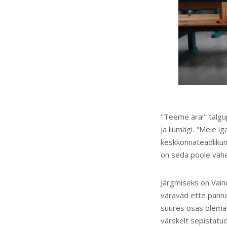
"Teeme ära!" talgup
ja liumägi. "Meie i
keskkonnateadlikuma
on seda poole vähe
Järgmiseks on Vainu
väravad ette panna
suures osas olemas
värskelt sepistatu