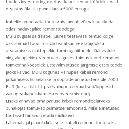
taotles investeeringutoetust kabeli remonttöödeks. Vald
otsustas õla alla panna lausa 5000 euroga.
Kabelile antud valla toetusraha annab võimaluse liikuda
edasi hädavajalike remonttöödega.
Mullu sügisel said kabeli juures teatavasti tehtud kõige
pakilisemad tööd, mis olid vajalikud vee läbijooksu
peatamiseks (katteplekid torni tugipiitadele, lääneviilule
ning aknaplekid). Veebruari alguses toimus kabeli remondi
toimkonna koosolek. Ettevalmistused järgmise etapi tööde
jaoks käivad. Mullu kogunes Vainupea kabeli remondi
jätkamiseks külaelanike ja sõprade annetustena üle 7000
EUR (loe artiklit: https://vainupea.ee/uudised/loppesid-
vainupea-kabeli-katuse-renoveerimistood).
Lisaks annavad oma panuse kabeli remondieelarveks
pühakojas toimuvad pulmatseremooniad, mille annetused
tõotavad tänavu ületada mulluseid.
Lähemal ajal plaanib küla selts kabeli remondi toetuseks