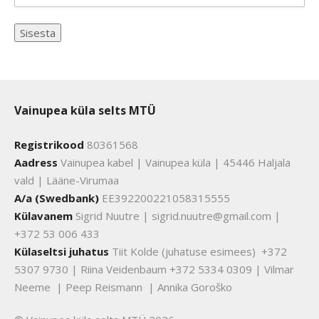
Vainupea küla selts MTÜ
Registrikood
80361568
Aadress
Vainupea kabel | Vainupea küla | 45446 Haljala
vald | Lääne-Virumaa
A/a (Swedbank)
EE392200221058315555
Külavanem
Sigrid Nuutre | sigrid.nuutre@gmail.com |
+372 53 006 433
Külaseltsi juhatus
Tiit Kolde (juhatuse esimees) +372
5307 9730 | Riina Veidenbaum +372 5334 0309 | Vilmar
Neeme | Peep Reismann | Annika Goroško