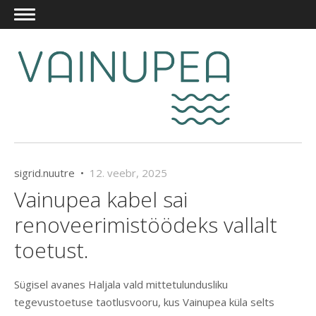
sigrid.nuutre •
12. veebr, 2025
Vainupea kabel sai
renoveerimistöödeks vallalt
toetust.
Sügisel avanes Haljala vald mittetulundusliku
tegevustoetuse taotlusvooru, kus Vainupea küla selts