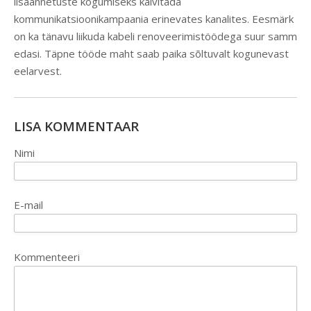
lisaannetuste kogumiseks käivitada
kommunikatsioonikampaania erinevates kanalites. Eesmärk
on ka tänavu liikuda kabeli renoveerimistöödega suur samm
edasi. Täpne tööde maht saab paika sõltuvalt kogunevast
eelarvest.
LISA KOMMENTAAR
Nimi
E-mail
Kommenteeri