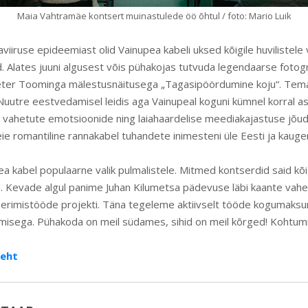
Maia Vahtramäe kontsert muinastulede öö õhtul / foto: Mario Luik
iiruse epideemiast olid Vainupea kabeli uksed kõigile huvilistel
. Alates juuni algusest võis pühakojas tutvuda legendaarse fotogr
eeter Toominga mälestusnäitusega „Tagasipöördumine koju“. Tema
Nuutre eestvedamisel leidis aga Vainupeal koguni kümnel korral as
i vahetute emotsioonide ning laiahaardelise meediakajastuse jõu
ie romantiline rannakabel tuhandete inimesteni üle Eesti ja kauge
ea kabel populaarne valik pulmalistele. Mitmed kontserdid said kõig
a. Kevade algul panime Juhan Kilumetsa pädevuse läbi kaante vahe
erimistööde projekti. Täna tegeleme aktiivselt tööde kogumaks
isega. Pühakoda on meil südames, sihid on meil kõrged! Kohtumi
leht