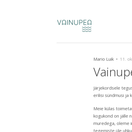
Mario Luik •
11. o
Vainupe
Järjekordsele tegu
erilisi sündmusi j
Meie külas toimetav
kogukond on jälle 
muredega, oleme in
tegemiste üle uhku