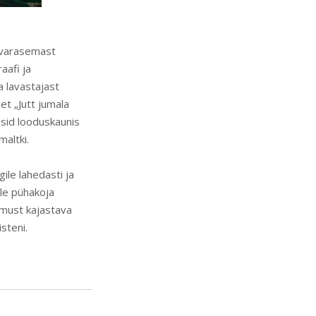
e varasemast
aafi ja
 lavastajast
et „Jutt jumala
dsid looduskaunis
maltki.
ile lahedasti ja
le pühakoja
umust kajastava
steni.