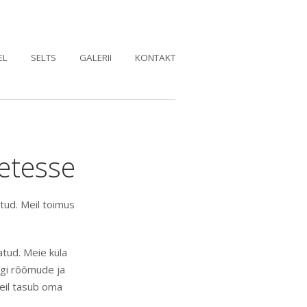
EL
SELTS
GALERII
KONTAKT
etesse
tud. Meil toimus
atud. Meie küla
igi rõõmude ja
Meil tasub oma