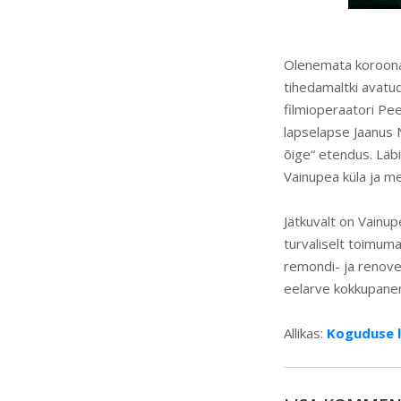
Olenemata koroonav
tihedamaltki avatud
filmioperaatori P
lapselapse Jaanus 
õige“ etendus. Läb
Vainupea küla ja me
Jätkuvalt on Vainup
turvaliselt toimum
remondi- ja renove
eelarve kokkupanem
Allikas:
Koguduse 