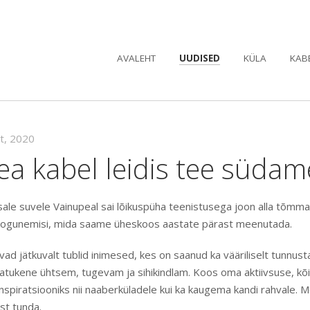
AVALEHT
UUDISED
KÜLA
KAB
kt, 2020
a kabel leidis tee südam
sale suvele Vainupeal sai lõikuspüha teenistusega joon alla tõmma
a kogunemisi, mida saame üheskoos aastate pärast meenutada.
ad jätkuvalt tublid inimesed, kes on saanud ka vääriliselt tunnust
natukene ühtsem, tugevam ja sihikindlam. Koos oma aktiivsuse, kõ
spiratsiooniks nii naaberküladele kui ka kaugema kandi rahvale. 
st tunda.