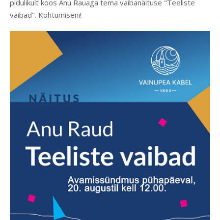
pidulikult koos Anu Rauaga tema vaibanäituse "Teeliste
vaibad". Kohtumiseni!