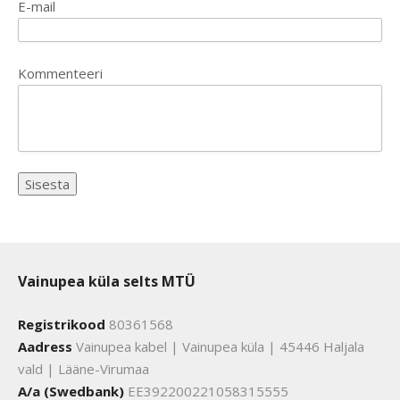
E-mail
Kommenteeri
Vainupea küla selts MTÜ
Registrikood
80361568
Aadress
Vainupea kabel | Vainupea küla | 45446 Haljala
vald | Lääne-Virumaa
A/a (Swedbank)
EE392200221058315555