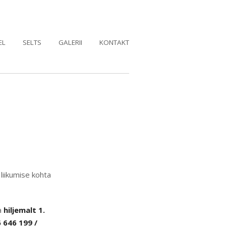
EL
SELTS
GALERII
KONTAKT
 liikumise kohta
a
hiljemalt 1.
6 646 199 /