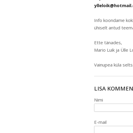
ylleloik@hotmail
Info koondame ko
ühiselt antud teema
Ette tänades,
Mario Luik ja Ülle L
Vainupea küla selt
LISA KOMME
Nimi
E-mail