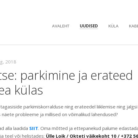
AVALEHT
UUDISED
KÜLA
KAB
ug, 2018
se: parkimine ja erateed
ea külas
tagasiside parkimiskorralduse ning erateedel liiklemise ning jalgsi
s näete probleeme ja millised on võimalikud lahendused?
d alla laadida
SIIT
. Oma mõtted ja ettepanekud palume edastad
ja teel või helistades:
Ülle Loik / Okteti väikekoht 10 / +372 5