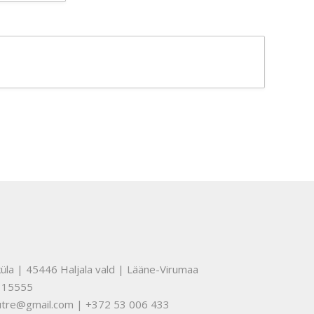
üla | 45446 Haljala vald | Lääne-Virumaa
315555
nuutre@gmail.com | +372 53 006 433