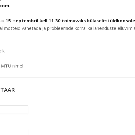
.com
.
kku
15. septembril kell 11.30 toimuvaks külaseltsi üldkoosol
l mõtteid vahetada ja probleemide korral ka lahenduste elluviimis
oik
s MTÜ nimel
NTAAR