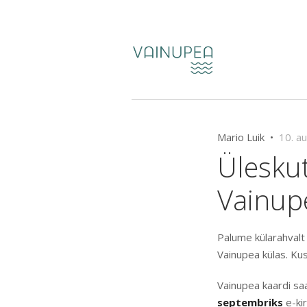
Mario Luik •
10. a
Üleskut
Vainup
Palume külarahvalt 
Vainupea külas. Ku
Vainupea kaardi saa
septembriks
e-kir