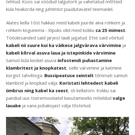
tehtud. Koos sai söödud talgutorti ja vahetatud mõtteid
küla heakorda ning juhtimist puudutavatel teemadel.
Alates kella 10st hakkas meid kabeli juurde aina rohkem ja
rohkem kogunema - lõpuks olid meid kokku
ca 25 inimest
.
Tööülesanded said järjest laiali jagatud. Ette said võetud
kabeli nii suure kui ka väikese jalgvärava värvimine
ja
kabeli kõrval asuva laua ja istepinkide värvimine
.
Samuti küla keskel asuva
infostendi puhastamine
klambritest ja knopkatest
, selle värvimine ja katmine
korgist tahvlitega.
Bussipeatuse seintelt
tõmmati samuti
klambrid ja knopkad välja.
Koristati lehtedest kabeli
ümbrus ning kabel ka seest
, sh kellatorn. Kokku sai
pandud uus tseremooniatel kasutamiseks mõeldud
valge
lauake
ja vana pühakojast välja tõstetud.