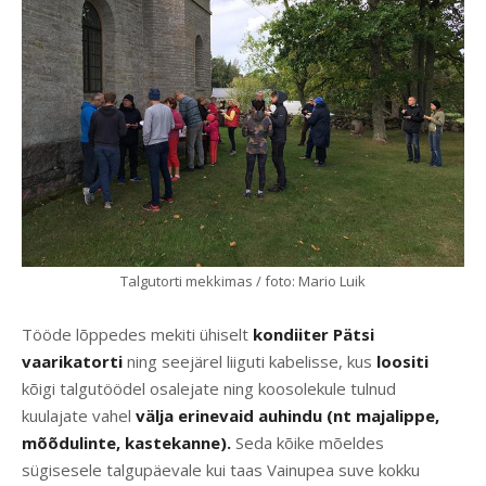
Talgutorti mekkimas / foto: Mario Luik
Tööde lõppedes mekiti ühiselt
kondiiter Pätsi
vaarikatorti
ning seejärel liiguti kabelisse, kus
loositi
kõigi talgutöödel osalejate ning koosolekule tulnud
kuulajate vahel
välja erinevaid auhindu (nt majalippe,
mõõdulinte, kastekanne).
Seda kõike mõeldes
sügisesele talgupäevale kui taas Vainupea suve kokku