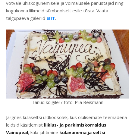
võtvale ühiskogunemisele ja võimalusele panustajad ning
kogukonna liikmeid sümboolselt esile tõsta. Vaata
talgupäeva galeriid
SIIT
.
Tänud kõigile! / foto: Piia Reismann
Järgnes külaseltsi üldkoosolek, kus olulisemate teemadena
leidsid käsitlemist
liiklus- ja parkimiskorraldus
Vainupeal
, küla juhtimine
külavanema ja seltsi