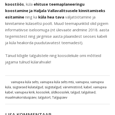
koostöös
, küla
ehituse teemaplaneeringu
koostamine
ja Haljala Vallavalitsusele kinnitamiseks
esitamine
ning ka
küla hea tava
väljatöötamine ja
kinnitamine külaseltsi poolt. Muud teemapunktid olid pigem
informatiivse iseloomuga (nt ülevaate andmine 2018. aasta
tegemistest ning järgmise aasta plaanidest seoses kabeli
ja küla heakorda puudutavatest teemadest).
Tänud kõigile talgulistele ning koosolekule omi mõtteid
jagama tulnud külarahvale!
vainupea küla selts
,
vainupea küla selts mtü
,
vainupea
,
vainupea
küla
,
sügisesed külatalgud
,
sügistalgud
,
värvimistööd
,
kabel
,
vainupea
kabel
,
vainupea kirik
,
koosolek
,
üldkoosolek
,
talgud
,
talgulised
,
maailmakoristuspäev
,
talgutort
,
Talgupäev
LISA KOMMENTAAR