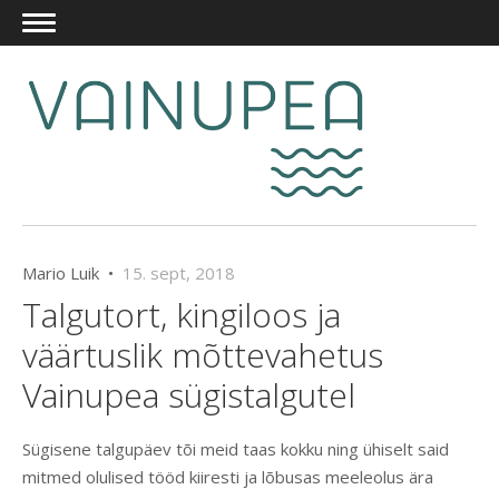
Mario Luik •
15. sept, 2018
Talgutort, kingiloos ja
väärtuslik mõttevahetus
Vainupea sügistalgutel
Sügisene talgupäev tõi meid taas kokku ning ühiselt said
mitmed olulised tööd kiiresti ja lõbusas meeleolus ära