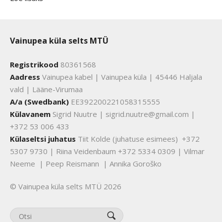
Vainupea küla selts MTÜ
Registrikood
80361568
Aadress
Vainupea kabel | Vainupea küla | 45446 Haljala
vald | Lääne-Virumaa
A/a (Swedbank)
EE392200221058315555
Külavanem
Sigrid Nuutre | sigrid.nuutre@gmail.com |
+372 53 006 433
Külaseltsi juhatus
Tiit Kolde (juhatuse esimees) +372
5307 9730 | Riina Veidenbaum +372 5334 0309 | Vilmar
Neeme | Peep Reismann | Annika Goroško
© Vainupea küla selts MTÜ 2026