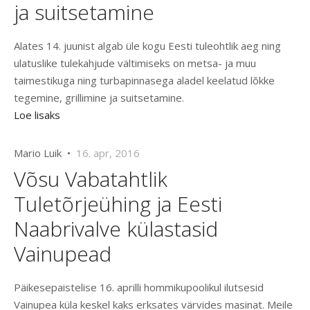
ja suitsetamine
Alates 14. juunist algab üle kogu Eesti tuleohtlik aeg ning
ulatuslike tulekahjude vältimiseks on metsa- ja muu
taimestikuga ning turbapinnasega aladel keelatud lõkke
tegemine, grillimine ja suitsetamine.
Loe lisaks
Mario Luik •
16. apr, 2016
Võsu Vabatahtlik
Tuletõrjeühing ja Eesti
Naabrivalve külastasid
Vainupead
Päikesepaistelise 16. aprilli hommikupoolikul ilutsesid
Vainupea küla keskel kaks erksates värvides masinat. Meile