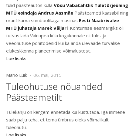
tulid päästeautos külla
Võsu Vabatahtlik Tuletõrjeühing
MTÜ esindaja Andrus Aasmäe
Päästeameti kaasabil ning
oranžikarva sümboolikaga masinas
Eesti Naabrivalve
MTÜ juhataja Marek Väljari
. Kohtumise eesmärgiks oli
tutvustada Vainupea küla kogukonnale nii tule- ja
veeohutuse põhitõdesid kui ka anda ülevaade turvalise
elukeskkonna planeerimise võimalustest.
Loe lisaks
Mario Luik •
06. mai, 2015
Tuleohutuse nõuanded
Päästeametilt
Tulekahju on kergem ennetada kui kustutada. Iga inimene
saab palju teha, et tema ümbrus oleks võimalikult
tuleohutu.
Loe lisaks