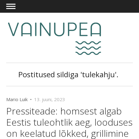
Postitused sildiga 'tulekahju'.
Mario Luik •
13. juuni, 2023
Pressiteade: homsest algab
Eestis tuleohtlik aeg, looduses
on keelatud lõkked, grillimine