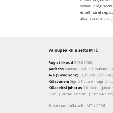
seinad ja lagi saan
eritellimusel sepis
altariosa ette pai
Vainupea küla selts MTÜ
Registrikood
80361568
Aadress
Vainupea kabel | Vainupea k
A/a (Swedbank)
EE392200221058
Külavanem
Sigrid Nuutre | sigrid.
Külaseltsi juhatus
Tiit Kolde (juha
0309 | Vilmar Neeme | Peep Reism
© Vainupea küla selts MTÜ 2026