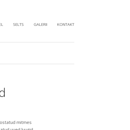
EL
SELTS
GALERII
KONTAKT
id
teostatud mitmes
datud uued luugid,