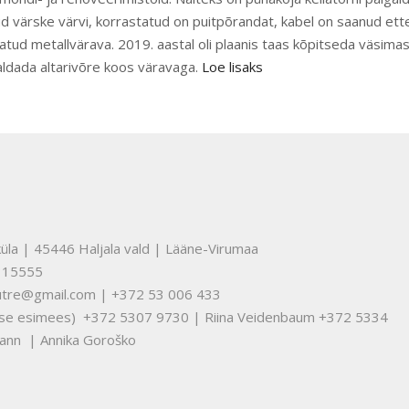
ud värske värvi, korrastatud on puitpõrandat, kabel on saanud ett
tatud metallvärava. 2019. aastal oli plaanis taas kõpitseda väsimas
galdada altarivõre koos väravaga.
Loe lisaks
üla | 45446 Haljala vald | Lääne-Virumaa
315555
nuutre@gmail.com | +372 53 006 433
tuse esimees) +372 5307 9730 | Riina Veidenbaum +372 5334
ann | Annika Goroško