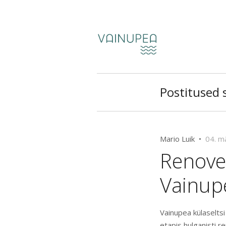
Postitused s
Mario Luik •
04. m
Renove
Vainupe
Vainupea külaselts
etapis hulganisti r