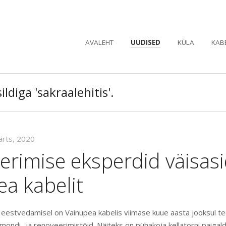
AVALEHT
UUDISED
KÜLA
KAB
ildiga 'sakraalehitis'.
ärts, 2020
erimise eksperdid väisas
a kabelit
i eestvedamisel on Vainupea kabelis viimase kuue aasta jooksul 
emondi- ja renoveerimistöid. Näiteks on pühakoja kellatorni paigal