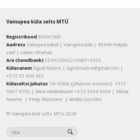
Vainupea küla selts MTÜ
Registrikood
80361568
Aadress
Vainupea kabel | Vainupea küla | 45446 Haljala
vald | Lääne-Virumaa
A/a (Swedbank)
EE392200221058315555
Külavanem
Sigrid Nuutre | sigrid.nuutre@gmail.com |
+372 53 006 433
Külaseltsi juhatus
Tiit Kolde (juhatuse esimees) +372
5307 9730 | Riina Veidenbaum +372 5334 0309 | Vilmar
Neeme | Peep Reismann | Annika Goroško
© Vainupea küla selts MTÜ 2026