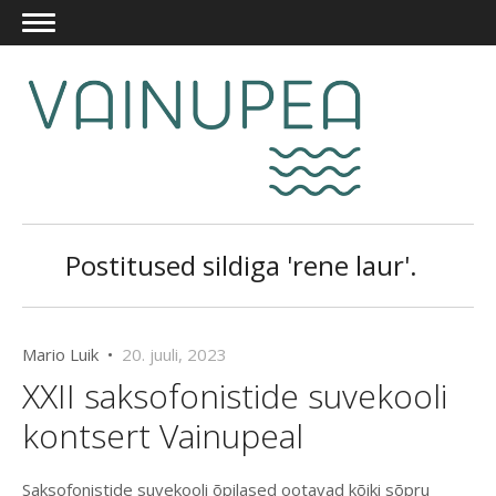
Postitused sildiga 'rene laur'.
Mario Luik •
20. juuli, 2023
XXII saksofonistide suvekooli
kontsert Vainupeal
Saksofonistide suvekooli õpilased ootavad kõiki sõpru