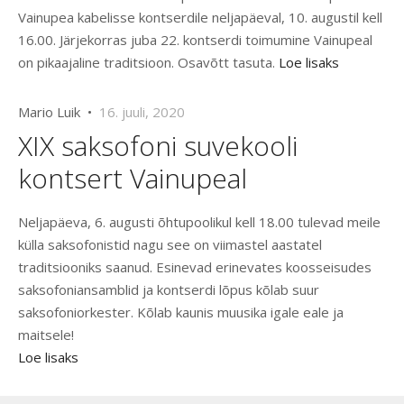
Vainupea kabelisse kontserdile neljapäeval, 10. augustil kell
16.00. Järjekorras juba 22. kontserdi toimumine Vainupeal
on pikaajaline traditsioon. Osavõtt tasuta.
Loe lisaks
Mario Luik •
16. juuli, 2020
XIX saksofoni suvekooli
kontsert Vainupeal
Neljapäeva, 6. augusti õhtupoolikul kell 18.00 tulevad meile
külla saksofonistid nagu see on viimastel aastatel
traditsiooniks saanud. Esinevad erinevates koosseisudes
saksofoniansamblid ja kontserdi lõpus kõlab suur
saksofoniorkester. Kõlab kaunis muusika igale eale ja
maitsele!
Loe lisaks