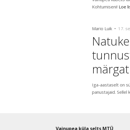
Kohtumiseni!
Loe l
Mario Luik •
17. s
Natuke
tunnus
märga
Iga-aastaselt on sü
panustajaid. Sellel
Vainupea küla selts MTÜ