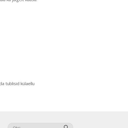
n
 tublisid külaellu