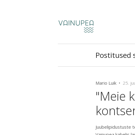
Postitused s
Mario Luik •
25. ju
"Meie k
kontser
Juubelipidustuste 
Vainupea kabelis lau