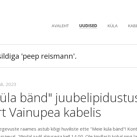
AVALEHT
UUDISED
KÜLA
KAB
ildiga 'peep reismann'.
uli, 2023
üla bänd" juubelipidustu
t Vainupea kabelis
tegevuste raames astub kõigi huviliste ette "Meie küla bänd"! Ko
päeval, 29ndal juulil algusega kell 14.00. Ole kindlasti kohal ning la