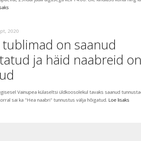
isaks
ept, 2020
 tublimad on saanud
tatud ja häid naabreid o
tud
gisesel Vainupea külaseltsi üldkoosolekul tavaks saanud tunnustada
 korral sai ka "Hea naabri" tunnustus välja hõigatud.
Loe lisaks