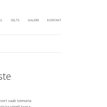
EL
SELTS
GALERII
KONTAKT
ste
ntsert saab toimuma
ula ka julgelt kaasa.