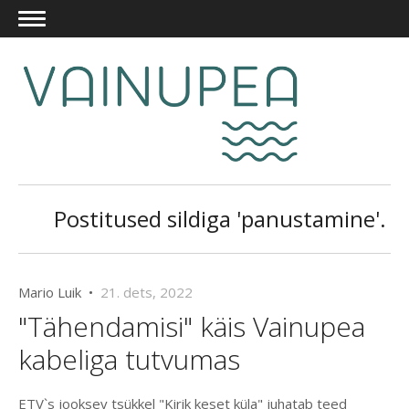
Postitused sildiga 'panustamine'.
Mario Luik •
21. dets, 2022
"Tähendamisi" käis Vainupea
kabeliga tutvumas
ETV`s jooksev tsükkel "Kirik keset küla" juhatab teed