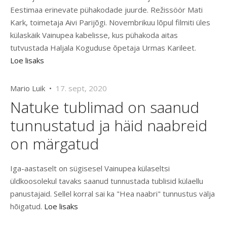
Eestimaa erinevate pühakodade juurde. Režissöör Mati
Kark, toimetaja Aivi Parijõgi. Novembrikuu lõpul filmiti üles
külaskäik Vainupea kabelisse, kus pühakoda aitas
tutvustada Haljala Koguduse õpetaja Urmas Karileet.
Loe lisaks
Mario Luik •
17. sept, 2020
Natuke tublimad on saanud
tunnustatud ja häid naabreid
on märgatud
Iga-aastaselt on sügisesel Vainupea külaseltsi
üldkoosolekul tavaks saanud tunnustada tublisid külaellu
panustajaid. Sellel korral sai ka "Hea naabri" tunnustus välja
hõigatud.
Loe lisaks