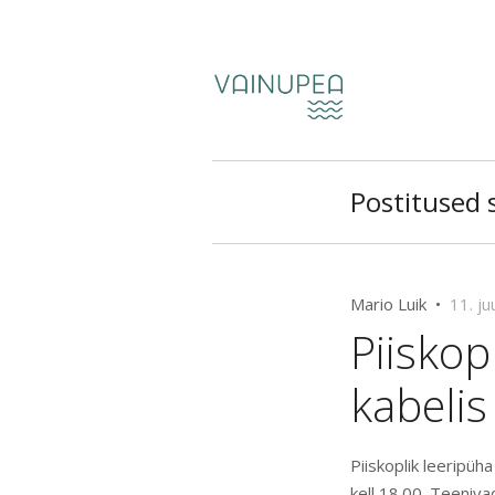
Postitused si
Mario Luik •
11. ju
Piiskop
kabelis 
Piiskoplik leeripüh
kell 18.00.
Teenivad