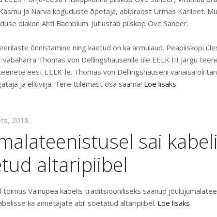
Käsmu ja Narva koguduste õpetaja, abipraost Urmas Karileet. Muu
uduse diakon Ahti Bachblum. Jutlustab piiskop Ove Sander.
leerilaste õnnistamine ning kaetud on ka armulaud. Peapiiskopi ül
 vabahärra Thomas von Dellingshausenile üle EELK III järgu teene
eenete eest EELK-le. Thomas von Dellingshauseni vanaisa oli tä
gataja ja elluviija. Tere tulemast osa saama!
Loe lisaks
ets, 2018
malateenistusel sai kabel
tud altaripiibel
 toimus Vainupea kabelis traditsiooniliseks saanud jõulujumalateen
belisse ka annetajate abil soetatud altaripiibel.
Loe lisaks