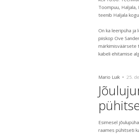
Toompuu, Haljala, 
teenib Haljala kog
On ka leeripüha ja 
piiskop Ove Sander
märkimisväärsete t
kabeli ehitamise al
Mario Luik •
25. d
Jõuluju
pühitse
Esimesel jõulupühal
raames pühitseti ka