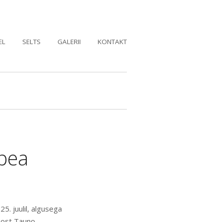
EL
SELTS
GALERII
KONTAKT
upea
5. juulil, algusega
aost Tauno