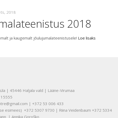
ets, 2018
umalateenistus 2018
alt ja kaugemalt jõulujumalateenistusele!
Loe lisaks
üla | 45446 Haljala vald | Lääne-Virumaa
315555
nuutre@gmail.com | +372 53 006 433
tuse esimees) +372 5307 9730 | Riina Veidenbaum +372 5334
ann | Annika Goroško