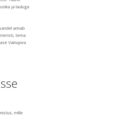
sika ja lauluga
esandel annab
teristi, tema
nase Vainupea
isse
istus, mille