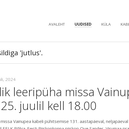
AVALEHT
UUDISED
KÜLA
KAB
ldiga 'jutlus'.
uli, 2024
lik leeripüha missa Vain
25. juulil kell 18.00
a missa Vainupea kabeli pühitsemise 131. aastapäeval, neljapäeval 2
 EELK Põhja-Eesti Piiskopkonna piiskop Ove Sander, Virumaa pr