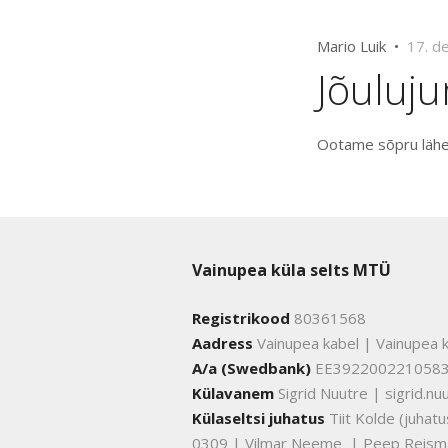
Mario Luik •
17. d
Jõuluj
Ootame sõpru lähem
Vainupea küla selts MTÜ
Registrikood
80361568
Aadress
Vainupea kabel | Vainupea k
A/a (Swedbank)
EE392200221058
Külavanem
Sigrid Nuutre | sigrid.
Külaseltsi juhatus
Tiit Kolde (juha
0309 | Vilmar Neeme | Peep Reism