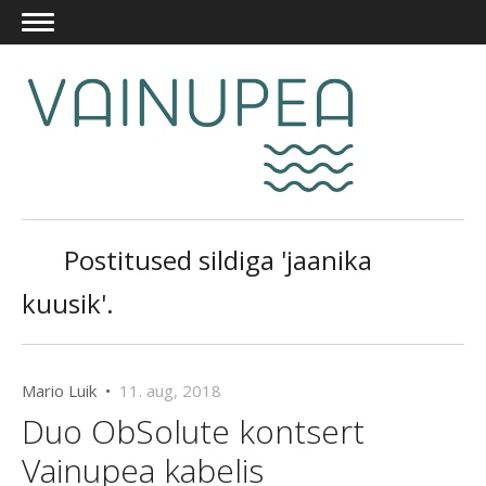
Postitused sildiga 'jaanika
kuusik'.
Mario Luik •
11. aug, 2018
Duo ObSolute kontsert
Vainupea kabelis