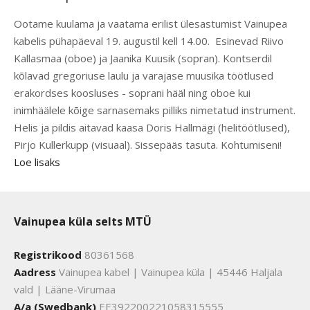
Ootame kuulama ja vaatama erilist ülesastumist Vainupea
kabelis pühapäeval 19. augustil kell 14.00. Esinevad Riivo
Kallasmaa (oboe) ja Jaanika Kuusik (sopran). Kontserdil
kõlavad gregoriuse laulu ja varajase muusika töötlused
erakordses koosluses - soprani hääl ning oboe kui
inimhäälele kõige sarnasemaks pilliks nimetatud instrument.
Helis ja pildis aitavad kaasa Doris Hallmägi (helitöötlused),
Pirjo Kullerkupp (visuaal). Sissepääs tasuta. Kohtumiseni!
Loe lisaks
Vainupea küla selts MTÜ
Registrikood
80361568
Aadress
Vainupea kabel | Vainupea küla | 45446 Haljala
vald | Lääne-Virumaa
A/a (Swedbank)
EE392200221058315555