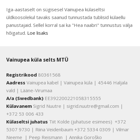
Iga-aastaselt on sügisesel Vainupea külaseltsi
üldkoosolekul tavaks saanud tunnustada tublisid külaellu
panustajaid. Sellel korral sai ka "Hea naabri" tunnustus välja
hõigatud.
Loe lisaks
Vainupea küla selts MTÜ
Registrikood
80361568
Aadress
Vainupea kabel | Vainupea küla | 45446 Haljala
vald | Lääne-Virumaa
A/a (Swedbank)
EE392200221058315555
Külavanem
Sigrid Nuutre | sigrid.nuutre@gmail.com |
+372 53 006 433
Külaseltsi juhatus
Tiit Kolde (juhatuse esimees) +372
5307 9730 | Riina Veidenbaum +372 5334 0309 | Vilmar
Neeme | Peep Reismann | Annika Goroško