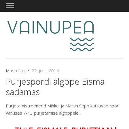
Mario Luik •
22. juuli, 2014
Purjespordi algõpe Eisma
sadamas
Purjetamistreenerid Mihkel ja Martin Sepp kutsuvad noori
vanuses 7-13 purjetamise algõppele!