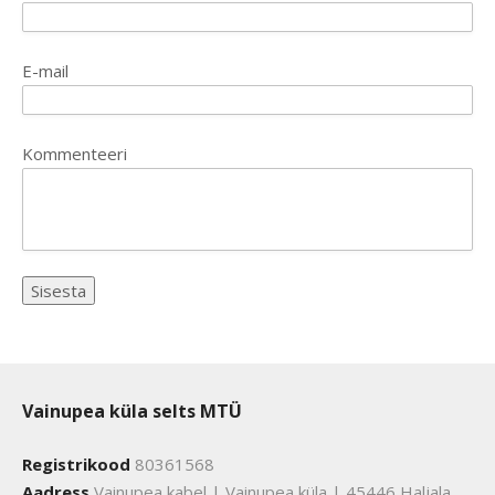
E-mail
Kommenteeri
Vainupea küla selts MTÜ
Registrikood
80361568
Aadress
Vainupea kabel | Vainupea küla | 45446 Haljala