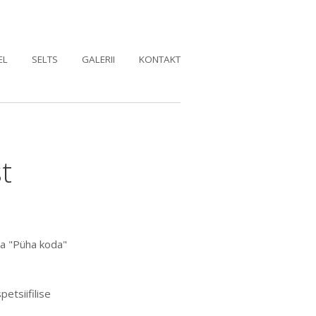
EL
SELTS
GALERII
KONTAKT
t
ga "Püha koda"
etsiifilise