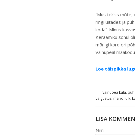
“Mus tekkis mõte, 
ringi uitades ja pü
koda”. Minus kasvas
Keraamiku sõnul oli
mõnigi kord eri põh
Vainupeal maakodus 
Loe täispikka lug
vainupea küla
,
püh
valgustus
,
mario luik
,
k
LISA KOMME
Nimi