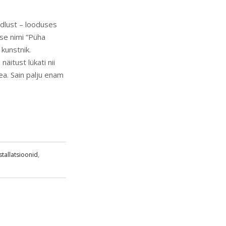
ndlust – looduses
use nimi “Püha
 kunstnik.
äitust lükati nii
ea. Sain palju enam
stallatsioonid
,