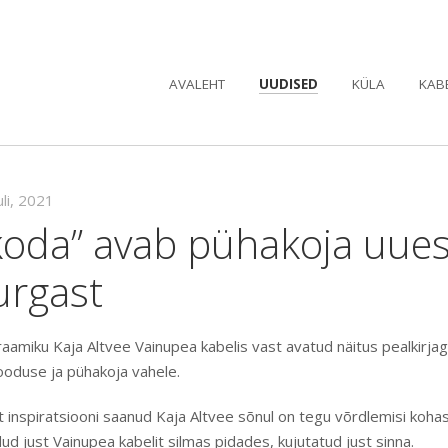
AVALEHT
UUDISED
KÜLA
KAB
uli, 2021
koda” avab pühakoja uues
urgast
raamiku Kaja Altvee Vainupea kabelis vast avatud näitus pealkirja
looduse ja pühakoja vahele.
inspiratsiooni saanud Kaja Altvee sõnul on tegu võrdlemisi kohasp
ud just Vainupea kabelit silmas pidades, kujutatud just sinna.