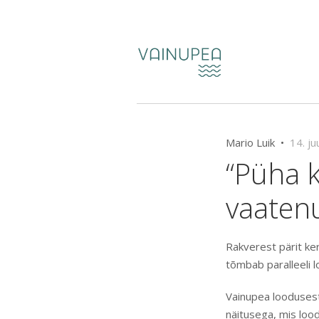
Mario Luik •
14. ju
“Püha 
vaaten
Rakverest pärit ke
tõmbab paralleeli 
Vainupea loodusest 
näitusega, mis lood