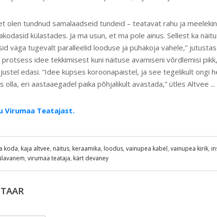
et olen tundnud samalaadseid tundeid – teatavat rahu ja meeleki
hakodasid külastades. Ja ma usun, et ma pole ainus. Sellest ka näit
id väga tugevalt paralleelid looduse ja pühakoja vahele,” jutustas
 protsess idee tekkimisest kuni näituse avamiseni võrdlemisi pikk, n
justel edasi. “Idee küpses koroonapaistel, ja see tegelikult ongi h
olla, eri aastaaegadel paika põhjalikult avastada,” ütles Altvee ...
u Virumaa Teatajast.
a koda
,
kaja altvee
,
näitus
,
keraamika
,
loodus
,
vainupea kabel
,
vainupea kirik
,
in
ülavanem
,
virumaa teataja
,
kärt devaney
NTAAR