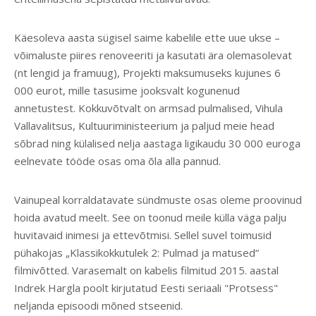
Käesoleva aasta sügisel saime kabelile ette uue ukse –
võimaluste piires renoveeriti ja kasutati ära olemasolevat
(nt lengid ja framuug), Projekti maksumuseks kujunes 6
000 eurot, mille tasusime jooksvalt kogunenud
annetustest. Kokkuvõtvalt on armsad pulmalised, Vihula
Vallavalitsus, Kultuuriministeerium ja paljud meie head
sõbrad ning külalised nelja aastaga ligikaudu 30 000 euroga
eelnevate tööde osas oma õla alla pannud.
Vainupeal korraldatavate sündmuste osas oleme proovinud
hoida avatud meelt. See on toonud meile külla väga palju
huvitavaid inimesi ja ettevõtmisi. Sellel suvel toimusid
pühakojas „Klassikokkutulek 2: Pulmad ja matused“
filmivõtted. Varasemalt on kabelis filmitud 2015. aastal
Indrek Hargla poolt kirjutatud Eesti seriaali "Protsess"
neljanda episoodi mõned stseenid.