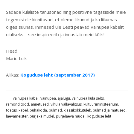
Sadade külaliste tänusõnad ning positiivne tagasiside meie
tegemistele kinnitavad, et oleme liikunud ja ka liikumas
õiges suunas. Inimesed üle Eesti peavad Vainupea kabelit
oluliseks – see inspireerib ja innustab meid kõiki!
Head,
Mario Luik
Allikas:
Koguduse leht (september 2017)
vainupea kabel
,
vainupea
,
ajalugu
,
vainupea küla selts
,
remonditööd
,
annetused
,
vihula vallavalitsus
,
kultuuriministeerium
,
toetus
,
kabel
,
pühakoda
,
pulmad
,
klassikokkutulek
,
pulmad ja matused
,
laevameister
,
purjeka mudel
,
purjelaeva mudel
,
koguduse leht