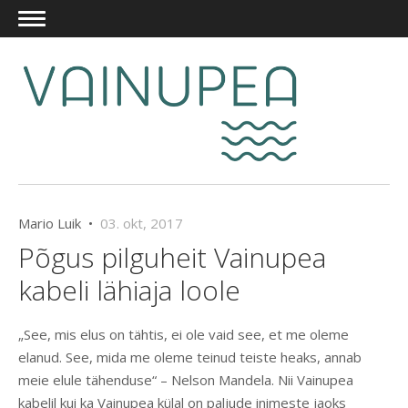
Mario Luik •
03. okt, 2017
Põgus pilguheit Vainupea
kabeli lähiaja loole
„See, mis elus on tähtis, ei ole vaid see, et me oleme
elanud. See, mida me oleme teinud teiste heaks, annab
meie elule tähenduse“ – Nelson Mandela. Nii Vainupea
kabelil kui ka Vainupea külal on paljude inimeste jaoks