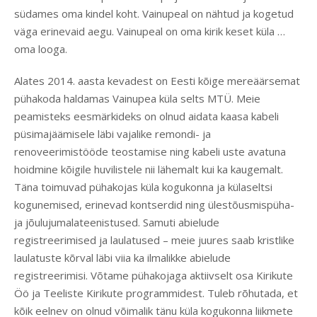
südames oma kindel koht. Vainupeal on nähtud ja kogetud
väga erinevaid aegu. Vainupeal on oma kirik keset küla …
oma looga.
Alates 2014. aasta kevadest on Eesti kõige mereäärsemat
pühakoda haldamas Vainupea küla selts MTÜ. Meie
peamisteks eesmärkideks on olnud aidata kaasa kabeli
püsimajäämisele läbi vajalike remondi- ja
renoveerimistööde teostamise ning kabeli uste avatuna
hoidmine kõigile huvilistele nii lähemalt kui ka kaugemalt.
Täna toimuvad pühakojas küla kogukonna ja külaseltsi
kogunemised, erinevad kontserdid ning ülestõusmispüha-
ja jõulujumalateenistused. Samuti abielude
registreerimised ja laulatused – meie juures saab kristlike
laulatuste kõrval läbi viia ka ilmalikke abielude
registreerimisi. Võtame pühakojaga aktiivselt osa Kirikute
Öö ja Teeliste Kirikute programmidest. Tuleb rõhutada, et
kõik eelnev on olnud võimalik tänu küla kogukonna liikmete