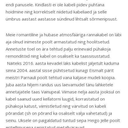
endi panusele. Kindlasti ei ole kabeli pidev puhtana
hoidmine ning korrektselt niidetud kabeliaed ja selle
ümbrus aastast aastasse sündinud lihtsalt sõrmenipsust.
Meie romantiline ja hubase atmosfääriga rannakabel on läbi
aja olnud inimeste poolt armastatud ning hoolitsetud.
Annetuste toel on ära tehtud palju erinevaid pühakoja
remonditöid ning kabel on osaliselt ka taassisustatud.
Näiteks 2016. aasta kevadel läks kabelist jäljetult kaduma
sinna 2004. aastal sisse pühitsetud kunagi Eismalt pärit
meistri Parnauli poolt tehtud vana kaljase mudeli koopia.
Juba aasta hiljem randus uus laevamudel tänu lahketele
annetajatele taas Vainupeal. Viimase nelja aasta jooksul on
kabel saanud uued kellatorni luugid, korrastatud on
pühakoja katust, viimistletud ning värvitud on kabeli
põrandat (sh on põrand ka osaliselt välja vahetatud) ja
seinu. Uksele on paigaldatud tuntud sepa Heigo Jelle poolt
eritellimusena sepistatud metallväravad.