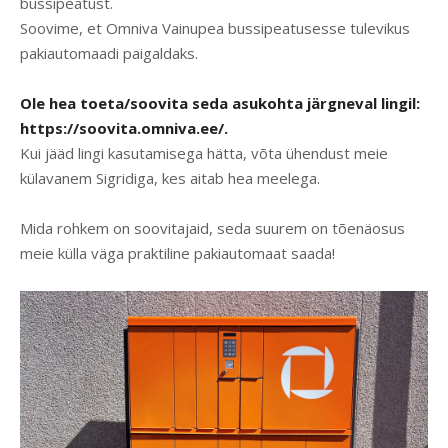
bussipeatust.
Soovime, et Omniva Vainupea bussipeatusesse tulevikus
pakiautomaadi paigaldaks.
Ole hea toeta/soovita seda asukohta järgneval lingil:
https://soovita.omniva.ee/
.
Kui jääd lingi kasutamisega hätta, võta ühendust meie
külavanem Sigridiga, kes aitab hea meelega.
Mida rohkem on soovitajaid, seda suurem on tõenäosus
meie külla väga praktiline pakiautomaat saada!