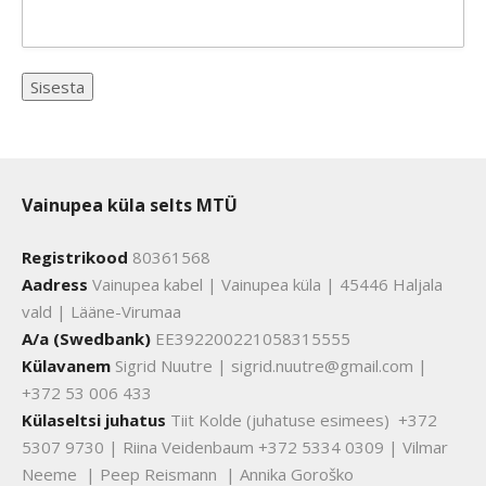
Vainupea küla selts MTÜ
Registrikood
80361568
Aadress
Vainupea kabel | Vainupea küla | 45446 Haljala
vald | Lääne-Virumaa
A/a (Swedbank)
EE392200221058315555
Külavanem
Sigrid Nuutre | sigrid.nuutre@gmail.com |
+372 53 006 433
Külaseltsi juhatus
Tiit Kolde (juhatuse esimees) +372
5307 9730 | Riina Veidenbaum +372 5334 0309 | Vilmar
Neeme | Peep Reismann | Annika Goroško