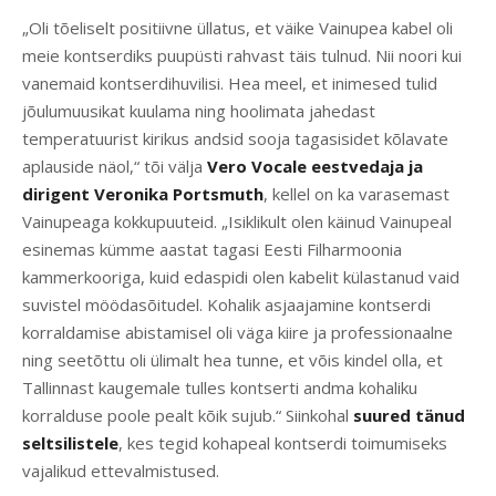
„Oli tõeliselt positiivne üllatus, et väike Vainupea kabel oli
meie kontserdiks puupüsti rahvast täis tulnud. Nii noori kui
vanemaid kontserdihuvilisi. Hea meel, et inimesed tulid
jõulumuusikat kuulama ning hoolimata jahedast
temperatuurist kirikus andsid sooja tagasisidet kõlavate
aplauside näol,“ tõi välja
Vero Vocale eestvedaja ja
dirigent Veronika Portsmuth
, kellel on ka varasemast
Vainupeaga kokkupuuteid. „Isiklikult olen käinud Vainupeal
esinemas kümme aastat tagasi Eesti Filharmoonia
kammerkooriga, kuid edaspidi olen kabelit külastanud vaid
suvistel möödasõitudel. Kohalik asjaajamine kontserdi
korraldamise abistamisel oli väga kiire ja professionaalne
ning seetõttu oli ülimalt hea tunne, et võis kindel olla, et
Tallinnast kaugemale tulles kontserti andma kohaliku
korralduse poole pealt kõik sujub.“ Siinkohal
suured tänud
seltsilistele
, kes tegid kohapeal kontserdi toimumiseks
vajalikud ettevalmistused.