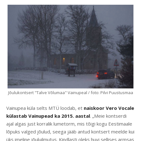
Jõulukontsert "Talve Võlumaa" Vainupeal / foto: Pilvi Puustusmaa
Vainupea küla selts MTÜ loodab, et
naiskoor Vero Vocale
külastab Vainupead ka 2015. aastal
. „Meie kontserdi
ajal algas just korralik lumetorm, mis tõigi kogu Eestimaale
lõpuks valged jõulud, seega jääb antud kontsert meelde kui
üks imeline jõuluilmutus. Kindlasti oleks huvi sellises armsas