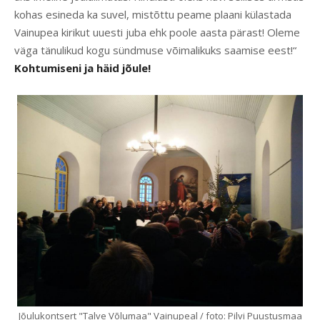
kohas esineda ka suvel, mistõttu peame plaani külastada
Vainupea kirikut uuesti juba ehk poole aasta pärast! Oleme
väga tänulikud kogu sündmuse võimalikuks saamise eest!“
Kohtumiseni ja häid jõule!
Jõulukontsert "Talve Võlumaa" Vainupeal / foto: Pilvi Puustusmaa