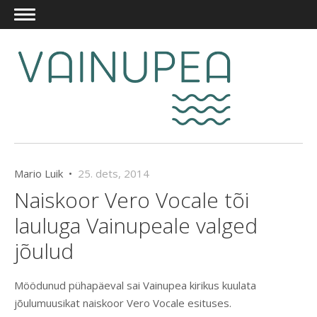
Mario Luik •
25. dets, 2014
Naiskoor Vero Vocale tõi
lauluga Vainupeale valged
jõulud
Möödunud pühapäeval sai Vainupea kirikus kuulata
jõulumuusikat naiskoor Vero Vocale esituses.