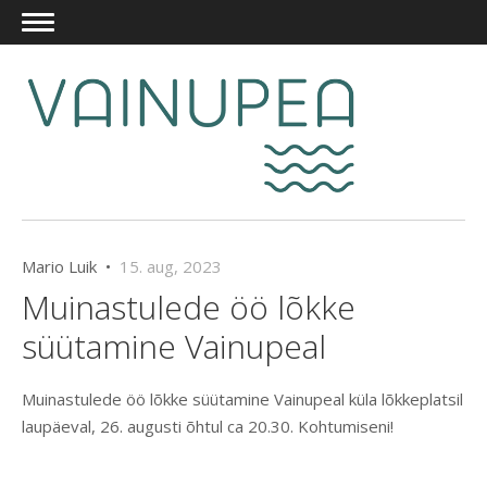
Mario Luik •
15. aug, 2023
Muinastulede öö lõkke
süütamine Vainupeal
Muinastulede öö lõkke süütamine Vainupeal küla lõkkeplatsil
laupäeval, 26. augusti õhtul ca 20.30. Kohtumiseni!