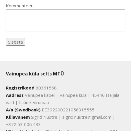
Kommenteeri
Vainupea küla selts MTÜ
Registrikood
80361568
Aadress
Vainupea kabel | Vainupea küla | 45446 Haljala
vald | Lääne-Virumaa
A/a (Swedbank)
EE392200221058315555
Külavanem
Sigrid Nuutre | sigrid.nuutre@gmail.com |
+372 53 006 433