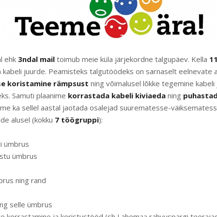
al ehk
3ndal mail
toimub meie küla järjekordne talgupäev. Kella
11
kabeli juurde. Peamisteks talgutöödeks on sarnaselt eelnevate
se koristamine rämpsust
ning võimalusel lõkke tegemine kabeli 
eks. Samuti plaanime
korrastada kabeli kiviaeda
ning
puhastad
ritame ka sellel aastal jaotada osalejad suurematesse-väiksemate
ade alusel (kokku
7 töögruppi
):
li ümbrus
istu ümbrus
brus ning rand
ng selle ümbrus
e korrastamine ja koristustööd (sh Lahemaa rahvuspargi teeraja