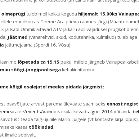
 olmeprügi
tuleb meil kokku koguda
hiljemalt 15.00ks Vainupe
sellele erandkorras Teeme Ära päeva raames järgi (Maanteeameti
ik ja Kadi Ummik aitavad ATV ja käru abil vajadusel prügikotid eri
uda.
Jäätmed
(vanarehvid, akud, kodutehnika, külmikud) tuleb aga
ia
jäätmejaama (Spordi 16, Võsu).
plaanime
lõpetada ca 15.15
paiku, millele järgneb Vainupea kabeli
muu söögi-joogipoolisega
kehakinnitamine.
me kõigil osalejatel meeles pidada järgmist:
est osavõtjate arvust parema ülevaate saamiseks
ennast regist
.teemeara.ee/events/vainupea-kula-kevadtalgud-2014
või anda
te
avõtust teada talgjujuhile Mario Luigele (vt kontakte kirja lõpus).
miseks kaasa
töökindad
.
t ilmale sobivalt.