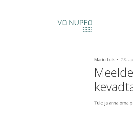
Mario Luik •
28. a
Meeldet
kevadt
Tule ja anna oma p