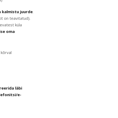
a kalmistu juurde
.
t on teavitatud).
nevatest küla
ise oma
 kõrval
reerida läbi
lefonitsi/e-