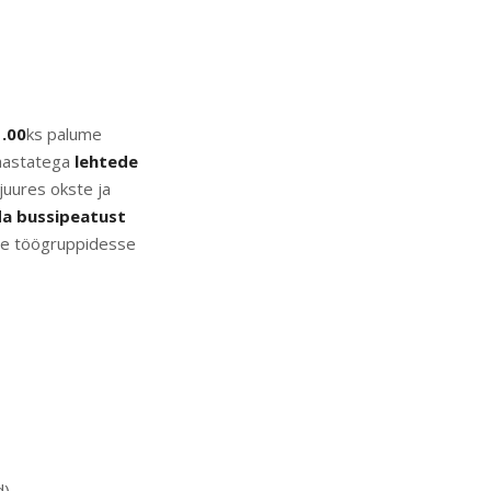
.00
ks palume
 aastatega
lehtede
juures okste ja
a bussipeatust
sse töögruppidesse
d)