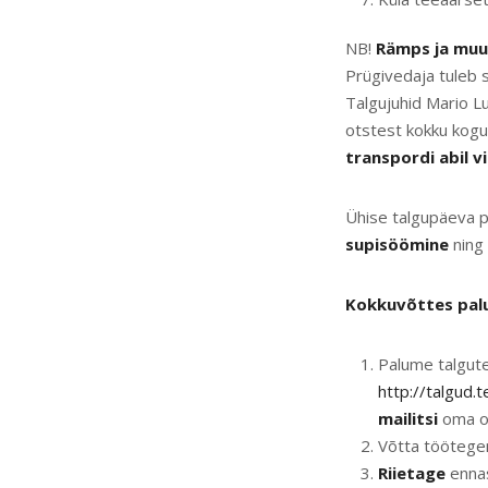
NB!
Rämps ja muu
Prügivedaja tuleb 
Talgujuhid Mario Lu
otstest kokku kog
transpordi abil vi
Ühise talgupäeva 
supisöömine
ning
Kokkuvõttes palu
Palume talgut
http://talgud
mailitsi
oma os
Võtta töötege
Riietage
ennas