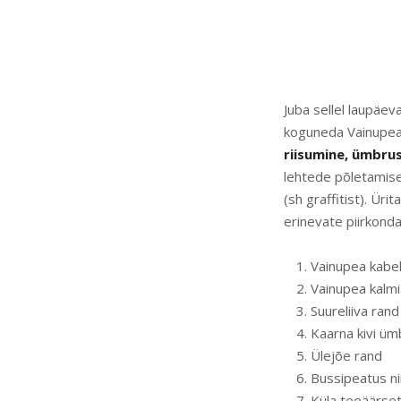
Juba sellel laupäev
koguneda Vainupea 
riisumine, ümbru
lehtede põletamis
(sh graffitist). Ü
erinevate piirkond
Vainupea kabe
Vainupea kalm
Suureliiva rand
Kaarna kivi üm
Ülejõe rand
Bussipeatus ni
Küla teeäärset