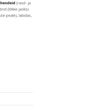
ahendeid
(raud- ja
rid (lõkke jaoks)
te peale), labidas,