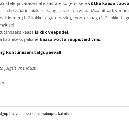
malustele ja varasemate aastate kogemusele
võtke kaasa tööv
- ja hekikäärid, aiakäru, saag, kirves, pussnoad/kaabitsad, veeämb
õsatrimmer (1-2 kokku talgute peale), mootorsaag (1-2 kokku talgu
malusel).
stutamiseks kaasa
isiklik veepudel
.
ua katmiseks palume
kaasa võtta suupisteid vms
.
ng kohtumiseni talgupäeval!
ta julgelt ühendust:
om
algupäev
,
vainupea kabel
,
vainupea kalmistu