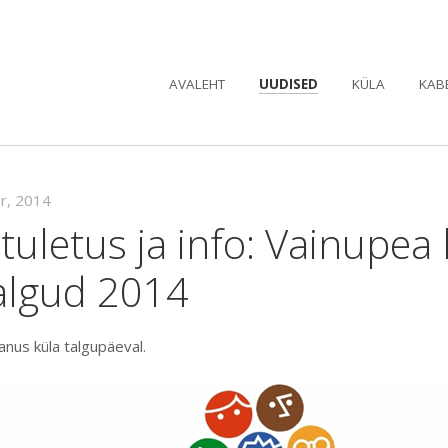
AVALEHT
UUDISED
KÜLA
KAB
pr, 2014
uletus ja info: Vainupea 
algud 2014
anus küla talgupäeval.