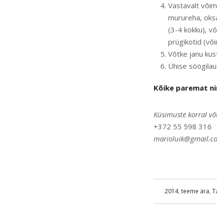
Vastavalt või
murureha, oksa
(3-4 kokku), v
prügikotid (või
Võtke janu ku
Ühise söögila
Kõike paremat ni
Küsimuste korral võ
+372 55 598 316
marioluik@gmail.c
2014
,
teeme ära
,
T