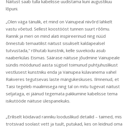
Näitust saab tulla kabelisse uudistama kuni augustikuu
lõpuni.
„Olen väga tänulik, et mind on Vainupeal niivõrd lahkelt
vastu võetud. Sellest koostööst tunnen suurt rõõmu.
Rannik ja meri on mind alati inspireerinud ning nüüd
õnnestub temaatilist näitust sisuliselt kaldapealsel
tutvustada,“ rõhutab kunstnik, kelle suvekodu asub
naaberkülas Eismas. Säärase näituse jõudmine Vainupeale
sündis möödunud aasta sügisel toimunud puhtjuhuslikust
vestlusest kunstniku enda ja Vainupea külavanema vahel
Rakveres tegutsevas laste mängukeskuses. Ilmnenud, et
Taisi tegeleb maalimisega ning tal on mitu tugevat näitust
seljataga, ei jäänud tegemata pakkumine kabelisse tema
isikutööde näituse ülespanekuks.
„Eriliselt köidavad ranniku looduslikud detailid – taimed, mis
trotsivad soolast vett ja tuult, putukad, kes on leidnud oma