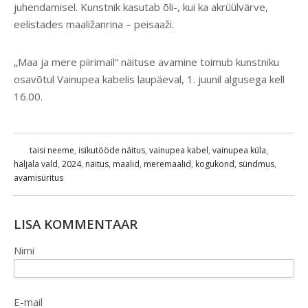
juhendamisel. Kunstnik kasutab õli-, kui ka akrüülvärve,
eelistades maaližanrina – peisaaži.
„Maa ja mere piirimail“ näituse avamine toimub kunstniku
osavõtul Vainupea kabelis laupäeval, 1. juunil algusega kell
16.00.
taisi neeme
,
isikutööde näitus
,
vainupea kabel
,
vainupea küla
,
haljala vald
,
2024
,
näitus
,
maalid
,
meremaalid
,
kogukond
,
sündmus
,
avamisüritus
LISA KOMMENTAAR
Nimi
E-mail