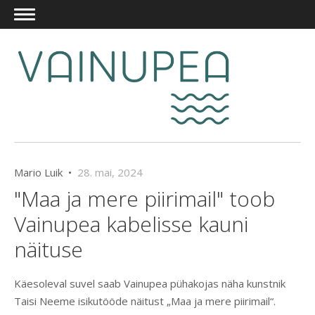
Mario Luik •
28. mai, 2024
"Maa ja mere piirimail" toob
Vainupea kabelisse kauni
näituse
Käesoleval suvel saab Vainupea pühakojas näha kunstnik
Taisi Neeme isikutööde näitust „Maa ja mere piirimail“.