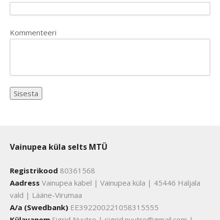
Kommenteeri
Vainupea küla selts MTÜ
Registrikood
80361568
Aadress
Vainupea kabel | Vainupea küla | 45446 Haljala
vald | Lääne-Virumaa
A/a (Swedbank)
EE392200221058315555
Külavanem
Sigrid Nuutre | sigrid.nuutre@gmail.com |