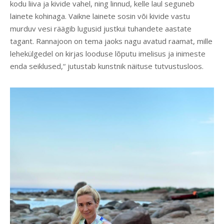
kodu liiva ja kivide vahel, ning linnud, kelle laul seguneb
lainete kohinaga. Vaikne lainete sosin või kivide vastu
murduv vesi räägib lugusid justkui tuhandete aastate
tagant. Rannajoon on tema jaoks nagu avatud raamat, mille
lehekülgedel on kirjas looduse lõputu imelisus ja inimeste
enda seiklused,“ jutustab kunstnik näituse tutvustusloos.