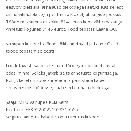
eesvõlv pleki alla, aknalauad plekkidega kaetud. Kas sellest
piisab vihmaleketega peatamiseks, selgub sügise jooksul.
Tööde maksumus oli kokku 8141 euro koos käibemaksuga.
Annetusi kogunes 7145 eurot. Tööd teostas Lääne OÜ.
Vainupea küla selts tänab kõiki annetajaid ja Lääne OÜ-d
tööde teostamise eest!
Loodetavasti saab selts uute töödega juba uuel aastal
edasi minna. Selleks jätkab selts annetuste kogumisega.
Kõigil, kellel on soov annetada ja panustada kabeli
renoveerimistöödesse, saab seda teha ülekandega:
Saaja: MTÜ Vainupea Küla Selts
Konto nr: EE392200221058315555
Selgitus: annetus kabelile, oma nimi + isikukood