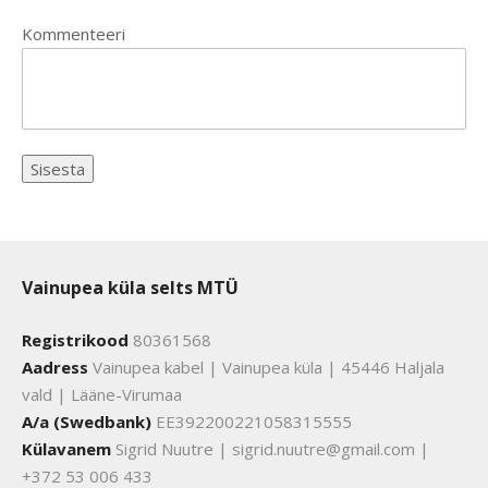
Kommenteeri
Vainupea küla selts MTÜ
Registrikood
80361568
Aadress
Vainupea kabel | Vainupea küla | 45446 Haljala
vald | Lääne-Virumaa
A/a (Swedbank)
EE392200221058315555
Külavanem
Sigrid Nuutre | sigrid.nuutre@gmail.com |
+372 53 006 433