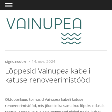
sigrid.nuutre •
14. nov, 2024
Lõppesid Vainupea kabeli
katuse renoveerimistööd
Oktoobrikuus toimusid Vainupea kabeli katuse
renoveerimistööd, mis jõudsid ka sama kuu lõpuks edukalt
tehtud. Tööde käigus said tugipiilarid plekid peale, kabeli