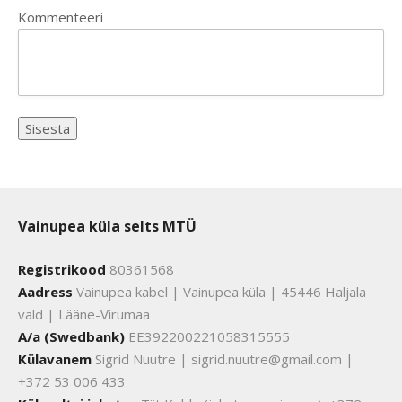
Kommenteeri
Vainupea küla selts MTÜ
Registrikood
80361568
Aadress
Vainupea kabel | Vainupea küla | 45446 Haljala
vald | Lääne-Virumaa
A/a (Swedbank)
EE392200221058315555
Külavanem
Sigrid Nuutre | sigrid.nuutre@gmail.com |
+372 53 006 433