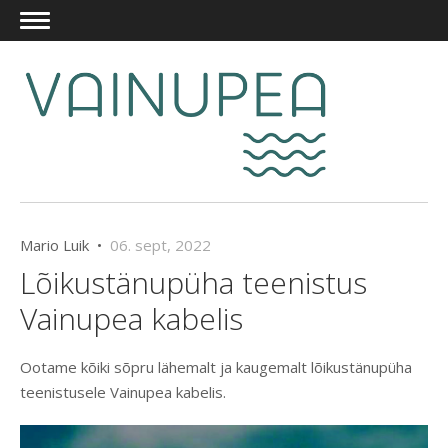
Mario Luik •
06. sept, 2022
Lõikustänupüha teenistus
Vainupea kabelis
Ootame kõiki sõpru lähemalt ja kaugemalt lõikustänupüha
teenistusele Vainupea kabelis.