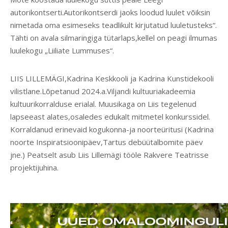
autorikontserti.Autorikontserdi jaoks loodud luulet võiksin
nimetada oma esimeseks teadlikult kirjutatud luuletusteks“.
Tähti on avala silmaringiga tütarlaps,kellel on peagi ilmumas
luulekogu „Liiliate Lummuses“.
LIIS LILLEMÄGI,Kadrina Keskkooli ja Kadrina Kunstidekooli
vilistlane.Lõpetanud 2024.a.Viljandi kultuuriakadeemia
kultuurikorralduse erialal. Muusikaga on Liis tegelenud
lapseeast alates,osaledes edukalt mitmetel konkurssidel.
Korraldanud erinevaid kogukonna-ja noorteüritusi (Kadrina
noorte Inspiratsioonipäev,Tartus debüütalbomite päev
jne.) Peatselt asub Liis Lillemägi tööle Rakvere Teatrisse
projektijuhina.