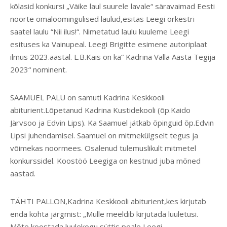
kõlasid konkursi „Väike laul suurele lavale“ säravaimad Eesti
noorte omaloomingulised laulud,esitas Leegi orkestri
saatel laulu “Nii ilus!“. Nimetatud laulu kuuleme Leegi
esituses ka Vainupeal. Leegi Brigitte esimene autoriplaat
ilmus 2023.aastal. L.B.Kais on ka“ Kadrina Valla Aasta Tegija
2023“ nominent.
SAAMUEL PALU on samuti Kadrina Keskkooli
abiturient.Lõpetanud Kadrina Kustidekooli (õp.Kaido
Järvsoo ja Edvin Lips). Ka Saamuel jätkab õpinguid õp.Edvin
Lipsi juhendamisel. Saamuel on mitmekülgselt tegus ja
võimekas noormees. Osalenud tulemuslikult mitmetel
konkurssidel. Koostöö Leegiga on kestnud juba mõned
aastad.
TÄHTI PALLON,Kadrina Keskkooli abiturient,kes kirjutab
enda kohta järgmist: „Mulle meeldib kirjutada luuletusi.
Mõte koostada luulekogu süttis peale Leegi