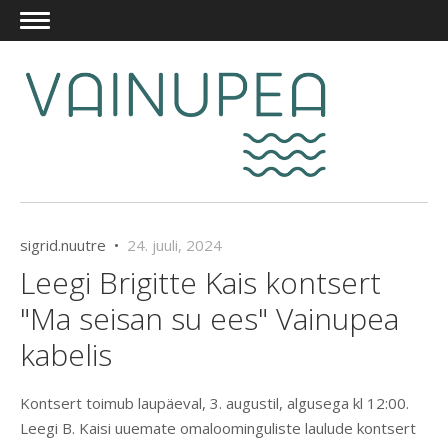
sigrid.nuutre •
24. juuli, 2024
Leegi Brigitte Kais kontsert
"Ma seisan su ees" Vainupea
kabelis
Kontsert toimub laupäeval, 3. augustil, algusega kl 12:00.
Leegi B. Kaisi uuemate omaloominguliste laulude kontsert