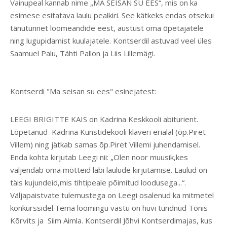
Vainupeal kannab nime „MA SEISAN SU EES“, mis on ka
esimese esitatava laulu pealkiri. See kätkeks endas otsekui
tänutunnet loomeandide eest, austust oma õpetajatele
ning lugupidamist kuulajatele. Kontserdil astuvad veel üles
Saamuel Palu, Tähti Pallon ja Liis Lillemägi.
Kontserdi "Ma seisan su ees" esinejatest:
LEEGI BRIGITTE KAIS on Kadrina Keskkooli abiturient.
Lõpetanud Kadrina Kunstidekooli klaveri erialal (õp.Piret
Villem) ning jätkab samas õp.Piret Villemi juhendamisel.
Enda kohta kirjutab Leegi nii: „Olen noor muusik,kes
väljendab oma mõtteid läbi laulude kirjutamise. Laulud on
täis kujundeid,mis tihtipeale põimitud loodusega...“.
Väljapaistvate tulemustega on Leegi osalenud ka mitmetel
konkurssidel.Tema loomingu vastu on huvi tundnud Tõnis
Kõrvits ja Siim Aimla. Kontserdil Jõhvi Kontserdimajas, kus