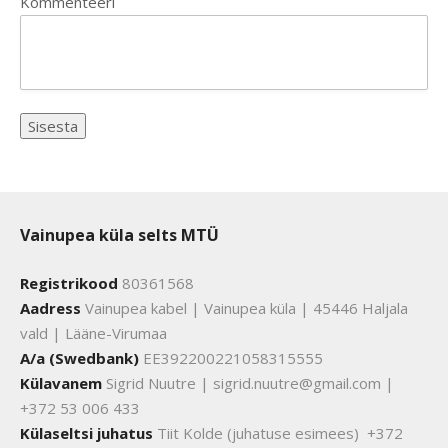
Kommenteeri
Vainupea küla selts MTÜ
Registrikood
80361568
Aadress
Vainupea kabel | Vainupea küla | 45446 Haljala
vald | Lääne-Virumaa
A/a (Swedbank)
EE392200221058315555
Külavanem
Sigrid Nuutre | sigrid.nuutre@gmail.com |
+372 53 006 433
Külaseltsi juhatus
Tiit Kolde (juhatuse esimees) +372