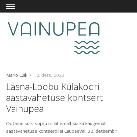
Mario Luik •
18. dets, 2023
Läsna-Loobu Külakoori
aastavahetuse kontsert
Vainupeal
Ootame kõiki sõpru nii lähemalt kui ka kaugemalt
aastavahetuse kontserdile! Laupäeval, 30. detsembri