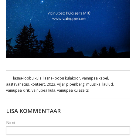
läsna-loobu küla
,
läsna-loobu külakoor
,
vainupea kabel
,
aastavahetus
,
kontsert
,
2023
,
viljar pipenberg
,
muusika
,
laulud
,
vainupea kirik
,
vainupea küla
,
vainupea külaselts
LISA KOMMENTAAR
Nimi